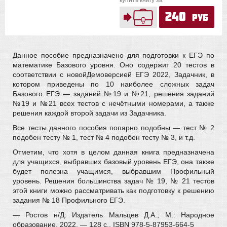
купить книгу за
240
руб
Данное пособие предназначено для подготовки к ЕГЭ по
математике Базового уровня. Оно содержит 20 тестов в
соответствии с новойДемоверсией ЕГЭ 2022, Задачник, в
котором приведены по 10 наиболее сложных задач
Базового ЕГЭ — заданий №19 и №21, решения заданий
№19 и №21 всех тестов с нечётными номерами, а также
решения каждой второй задачи из Задачника.
Все тесты данного пособия попарно подобны — тест № 2
подобен тесту № 1, тест № 4 подобен тесту № 3, и т.д.
Отметим, что хотя в целом данная книга предназначена
для учащихся, выбравших базовый уровень ЕГЭ, она также
будет полезна учащимся, выбравшим Профильный
уровень. Решения большинства задач № 19, № 21 тестов
этой книги можно рассматривать как подготовку к решению
задания № 18 Профильного ЕГЭ.
— Ростов н/Д: Издатель Мальцев Д.А.; М.: Народное
образование, 2022. — 128 c., ISBN 978-5-87953-664-5