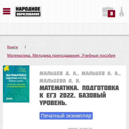
0
История. Обществознание. Методика преподавания. Учебные пособия
Русский язык. Литература. Филология. Лингвистика. Методика преподавания. Учебные пособия
Физика. Химия. Биология. Методика преподавания. Учебные пособия
Книги
/
Математика. Методика преподавания. Учебные пособия
Мальцев Д. А., Мальцев А. А.,
Мальцева Л. И.
Математика. Подготовка
к ЕГЭ 2022. Базовый
уровень.
Печатный экземпляр