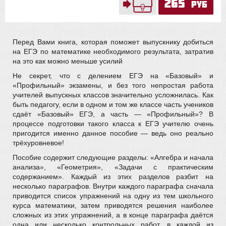
265
руб
Перед Вами книга, которая поможет выпускнику добиться
на ЕГЭ по математике необходимого результата, затратив
на это как можно меньше усилий
Не секрет, что с делением ЕГЭ на «Базовый» и
«Профильный» экзамены, и без того непростая работа
учителей выпускных классов значительно усложнилась. Как
быть педагогу, если в одном и том же классе часть учеников
сдаёт «Базовый» ЕГЭ, а часть — «Профильный»? В
процессе подготовки такого класса к ЕГЭ учителю очень
пригодится именно данное пособие — ведь оно реально
трёхуровневое!
Пособие содержит следующие разделы: «Алгебра и начала
анализа», «Геометрия», «Задачи с практическим
содержанием». Каждый из этих разделов разбит на
несколько параграфов. Внутри каждого параграфа сначала
приводится список упражнений на одну из тем школьного
курса математики, затем приводятся решения наиболее
сложных из этих упражнений, а в конце параграфа даётся
одна или несколько контрольных работ, в каждой из