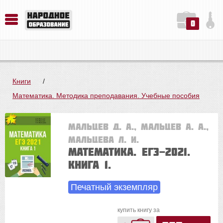
0
История. Обществознание. Методика преподавания. Учебные пособия
Русский язык. Литература. Филология. Лингвистика. Методика преподавания. Учебные пособия
Физика. Химия. Биология. Методика преподавания. Учебные пособия
Книги
/
Математика. Методика преподавания. Учебные пособия
Мальцев Д. А., Мальцев А. А.,
Мальцева Л. И.
Математика. ЕГЭ-2021.
Книга 1.
Печатный экземпляр
купить книгу за