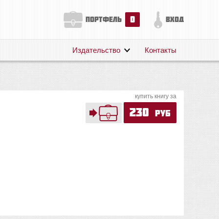
0
портфель
вход
Издательство
Контакты
О нас
Авторам
купить книгу за
Поддержка
230
руб
Публикации