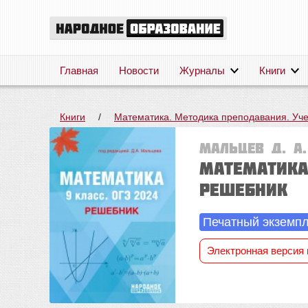
Главная
Новости
Журналы
Книги
Книги
/
Математика. Методика преподавания. Уч
Мальцев Д. А.
Математика.
Решебник
Печатный экземп
Электронная версия 