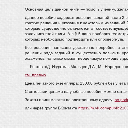
Основная цель данной книги — помочь ученику, жела
Данное пособие содержит решения заданий части 2 вс
краткие решения и указания к некоторым из заданий 
которые существенно отличаются от соответствующе
задачника этой книги. А в § 5 дана подборка геомет
которых необходимо подтвердить или опровергнуть.
Все решения написаны достаточно подробно, в сти
решении ряда заданий и существенно повысить уро
экзаменов, но также окажет неоценимую помощь в да
— Ростов н/Д: Издатель Мальцев Д.А.; М.: Народное о
см. превью
Цена печатного экземпляра: 230,00 рублей без учёта 
С оптовыми ценами на учебные пособия можно ознак
Заказы принимаются по электронному адресу:
no.pod
или через группу ВКонтакте
https://m.vk.com/public21