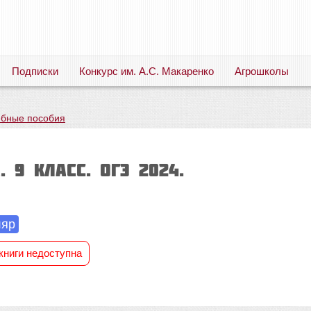
Подписки
Конкурс им. А.С. Макаренко
Агрошколы
Русский язык. Литература. Филология. Лингвистика. Методика преподавания. Учебные пособия
ебные пособия
 9 класс. ОГЭ 2024.
ляр
книги недоступна