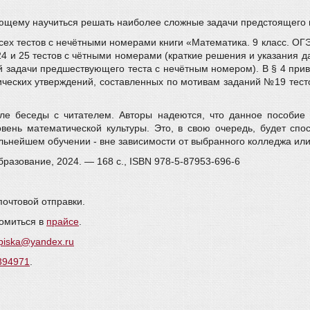
ющему научиться решать наиболее сложные задачи предстоящего 
ех тестов с нечётными номерами книги «Математика. 9 класс. ОГЭ
24 и 25 тестов с чётными номерами (краткие решения и указания 
й задачи предшествующего теста с нечётным номером). В § 4 при
рических утверждений, составленных по мотивам заданий №19 тест
ле беседы с читателем. Авторы надеются, что данное пособие
вень математической культуры. Это, в свою очередь, будет спо
льнейшем обучении - вне зависимости от выбранного колледжа ил
бразование, 2024. — 168 c., ISBN 978-5-87953-696-6
почтовой отправки.
омиться в
прайсе
.
piska@yandex.ru
0394971
.