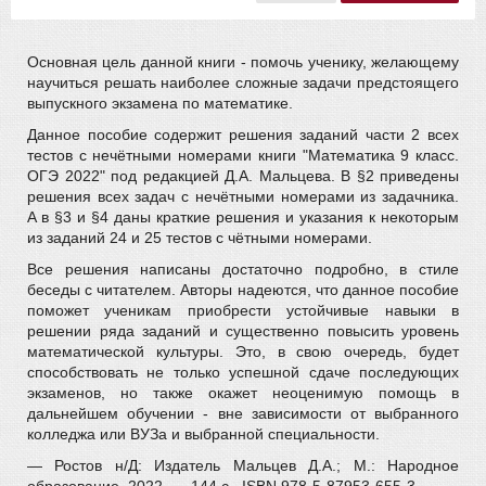
Основная цель данной книги - помочь ученику, желающему
научиться решать наиболее сложные задачи предстоящего
выпускного экзамена по математике.
Данное пособие содержит решения заданий части 2 всех
тестов с нечётными номерами книги "Математика 9 класс.
ОГЭ 2022" под редакцией Д.А. Мальцева. В §2 приведены
решения всех задач с нечётными номерами из задачника.
A в §3 и §4 даны краткие решения и указания к некоторым
из заданий 24 и 25 тестов с чётными номерами.
Все решения написаны достаточно подробно, в стиле
беседы с читателем. Авторы надеются, что данное пособие
поможет ученикам приобрести устойчивые навыки в
решении ряда заданий и существенно повысить уровень
математической культуры. Это, в свою очередь, будет
способствовать не только успешной сдаче последующих
экзаменов, но также окажет неоценимую помощь в
дальнейшем обучении - вне зависимости от выбранного
колледжа или ВУЗа и выбранной специальности.
— Ростов н/Д: Издатель Мальцев Д.А.; М.: Народное