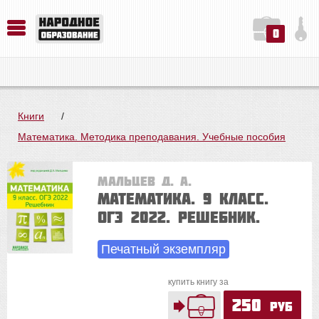
0
История. Обществознание. Методика преподавания. Учебные пособия
Русский язык. Литература. Филология. Лингвистика. Методика преподавания. Учебные пособия
Физика. Химия. Биология. Методика преподавания. Учебные пособия
Книги
/
Математика. Методика преподавания. Учебные пособия
Мальцев Д. А.
Математика. 9 класс.
ОГЭ 2022. Решебник.
Печатный экземпляр
купить книгу за
250
руб