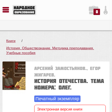
0
История. Обществознание. Методика преподавания. Учебные пособия
Русский язык. Литература. Филология. Лингвистика. Методика преподавания. Учебные пособия
Физика. Химия. Биология. Методика преподавания. Учебные пособия
Книги
/
История. Обществознание. Методика преподавания.
Учебные пособия
Арсений ЗАМОСТЬЯНОВ., Егор
Жигарев.
История Отечества. Тема
номера: Олег.
Печатный экземпляр
Электронная версия книги