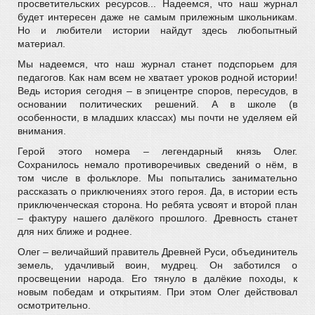
просветительских ресурсов... Надеемся, что наш журнал
будет интересен даже не самым прилежным школьникам.
Но и любители истории найдут здесь любопытный
материал.
Мы надеемся, что наш журнал станет подспорьем для
педагогов. Как нам всем не хватает уроков родной истории!
Ведь история сегодня – в эпицентре споров, пересудов, в
основании политических решений. А в школе (в
особенности, в младших классах) мы почти не уделяем ей
внимания.
Герой этого номера – легендарный князь Олег.
Сохранилось немало противоречивых сведений о нём, в
том числе в фольклоре. Мы попытались занимательно
рассказать о приключениях этого героя. Да, в истории есть
приключенческая сторона. Но ребята усвоят и второй план
– фактуру нашего далёкого прошлого. Древность станет
для них ближе и роднее.
Олег – величайший правитель Древней Руси, объединитель
земель, удачливый воин, мудрец. Он заботился о
просвещении народа. Его тянуло в далёкие походы, к
новым победам и открытиям. При этом Олег действовал
осмотрительно.