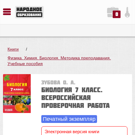
0
История. Обществознание. Методика преподавания. Учебные пособия
Русский язык. Литература. Филология. Лингвистика. Методика преподавания. Учебные пособия
Физика. Химия. Биология. Методика преподавания. Учебные пособия
Книги
/
Физика. Химия. Биология. Методика преподавания.
Учебные пособия
Зубова О. А.
Биология 7 класс.
Всероссийская
проверочная работа
Печатный экземпляр
Электронная версия книги