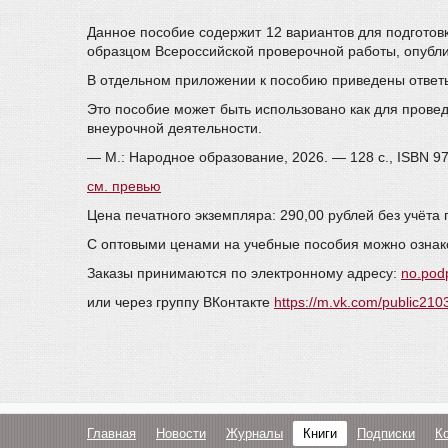
Данное пособие содержит 12 вариантов для подготовк
образцом Всероссийской проверочной работы, опубли
В отдельном приложении к пособию приведены ответы
Это пособие может быть использовано как для провед
внеурочной деятельности.
— М.: Народное образование, 2026. — 128 с., ISBN 9
см. превью
Цена печатного экземпляра: 290,00 рублей без учёта 
С оптовыми ценами на учебные пособия можно ознак
Заказы принимаются по электронному адресу:
no.pod
или через группу ВКонтакте
https://m.vk.com/public21
Главная
Новости
Журналы
Книги
Подписки
К