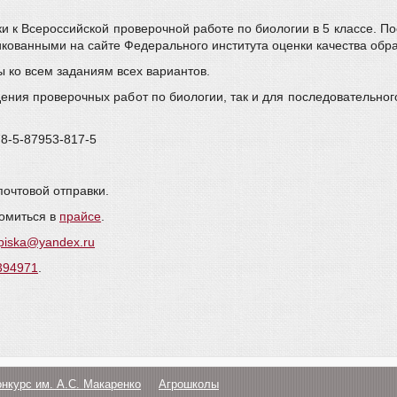
и к Всероссийской проверочной работе по биологии в 5 классе. П
кованными на сайте Федерального института оценки качества обр
 ко всем заданиям всех вариантов.
ения проверочных работ по биологии, так и для последовательного
78-5-87953-817-5
почтовой отправки.
омиться в
прайсе
.
piska@yandex.ru
0394971
.
онкурс им. А.С. Макаренко
Агрошколы