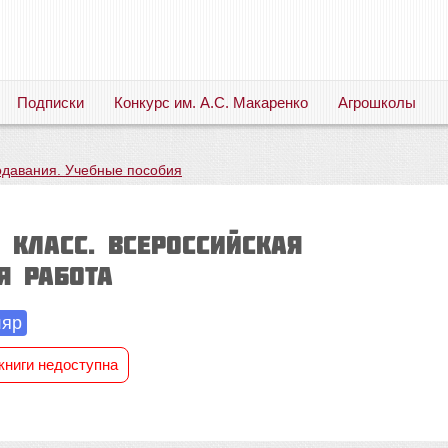
Подписки
Конкурс им. А.С. Макаренко
Агрошколы
Русский язык. Литература. Филология. Лингвистика. Методика преподавания. Учебные пособия
одавания. Учебные пособия
5 класс. Всероссийская
я работа
ляр
книги недоступна