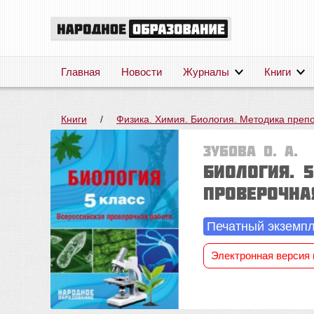
Главная
Новости
Журналы
Книги
Книги
/
Физика. Химия. Биология. Методика преп
Зубова О. А.
Биология. 
проверочна
Печатный экземп
Электронная версия 