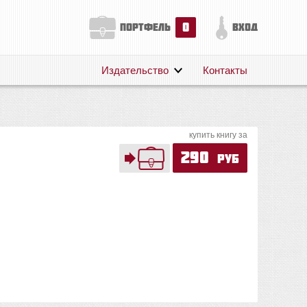
0
портфель
вход
Издательство
Контакты
О нас
Авторам
купить книгу за
Поддержка
290
руб
Публикации