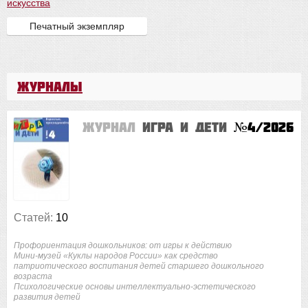
искусства
Печатный экземпляр
Журналы
Журнал
Игра и дети
№4/2026
Статей:
10
Профориентация дошкольников: от игры к действию
Мини-музей «Куклы народов России» как средство
патриотического воспитания детей старшего дошкольного
возраста
Психологические основы интеллектуально-эстетического
развития детей
...