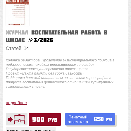
Журнал
Воспитательная работа в
школе
№3/2026
Статей:
14
Колонка редактора. Проявление экзистенциального подхода в
педагогических находках инновационных площадок
Государственного университета просвещения
Проект «Вахта памяти без срока давности»
Поддержка детской инициативы на занятиях хореографии в
процессе воспитания ценностного отношения к культурному
суверенитету страны
...
подробнее
Печатный
900
1250
руб
руб
экземпляр
купить отдельные статьи