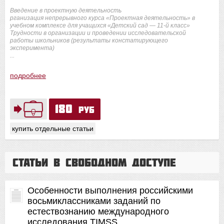
Введение в проектную деятельность
рганизация непрерывного курса «Проектная деятельность» в
учебном комплексе для учащихся «Детский сад — 11-й класс»
Трудности в организации и проведении исследовательской
работы школьников (результаты констатирующего
эксперимента)
...
подробнее
180
руб
купить отдельные статьи
Статьи в свободном доступе
Особенности выполнения российскими
восьмиклассниками заданий по
естествознанию международного
исследования TIMSS