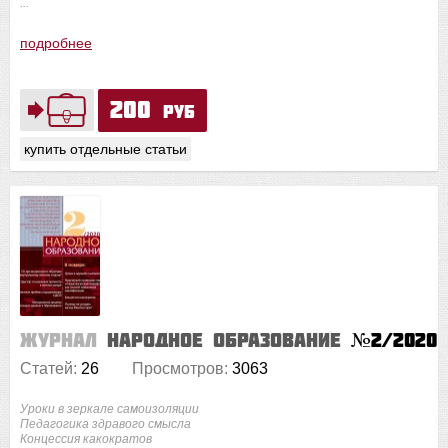
...
подробнее
200
руб
купить отдельные статьи
Журнал
Народное образование
№2/2020
Статей:
26
Просмотров:
3063
Уроки в зеркале самоизоляции
Педагогика здравого смысла
Концессия какократов