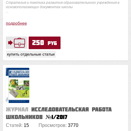
Стратегия и тактика развития образовательного учреждения в
основополагающих документах школы
...
подробнее
250
руб
купить отдельные статьи
Журнал
Исследовательская работа
школьников
№1/2017
Статей:
15
Просмотров:
3770