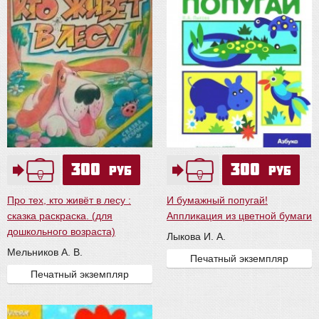
300
300
руб
руб
Про тех, кто живёт в лесу :
И бумажный попугай!
сказка раскраска. (для
Аппликация из цветной бумаги
дошкольного возраста)
Лыкова И. А.
Мельников А. В.
Печатный экземпляр
Печатный экземпляр