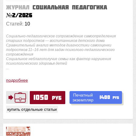
Журнал
Социальная педагогика
№2/2026
Статей:
10
Социально-педагогическое сопровождение самоопределения
старших подростков — воспитанников детского дома
Сравнительный анализ методов диагностики самооценки
подростков 11–16 лет для задач психолого-педагогического
сопровождения
Социальное неблагополучие семьи как фактор нарушения
психологического здоровья детей
...
подробнее
Печатный
1050
1400
руб
руб
экземпляр
купить отдельные статьи