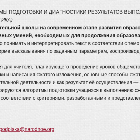
РИТМЫ ПОДГОТОВКИ И ДИАГНОСТИКИ РЕЗУЛЬТАТОВ ВЫП
ТИКА)
ательной школы на современном этапе развития образ
ных умений, необходимых для продолжения образова
 понимать и интерпретировать текст в соответствии с тем
форме высказывания по заданным параметрам, воспроизводи
я для учителя, планирующего проведение уроков общемето
ки и написания сжатого изложения, основные способы сжа
ительной деятельности и как результат её осуществления 
рируются алгоритмы подготовки учащихся к выполнению сж
 соответствии с критериями, разработанными и представле
podpiska@narodnoe.org