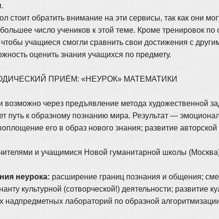
.
стоит обратить внимание на эти сервисы, так как они мог
большее число учеников к этой теме. Кроме тренировок п
чтобы учащиеся смогли сравнить свои достижения с другим
жность оценить знания учащихся по предмету.
 МЕТОДИЧЕСКИЙ ПРИЁМ: «НЕУРОК» МАТЕМАТИКИ
и возможно через предъявление метода художественной за
ет путь к образному познанию мира. Результат — эмоциона
площение его в образ нового знания; развитие авторской 
чителями и учащимися Новой гуманитарной школы (Москва):
ния неурока:
расширение границ познания и общения; сме
анту культурной (сотворческой!) деятельности; развитие 
ких надпредметных лабораторий по образной алгоритмизаци