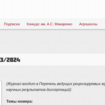
Подписки
Конкурс им. А.С. Макаренко
Агрошколы
Русский язык. Литература. Филология. Лингвистика. Методика преподавания. Учебные пособия
3/2024
(Журнал входит в Перечень ведущих рецензируемых жу
научных результатов диссертаций)
Темы номера: