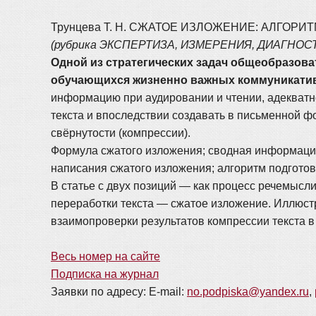
Трунцева Т. Н. СЖАТОЕ ИЗЛОЖЕНИЕ: АЛГО
(рубрика ЭКСПЕРТИЗА, ИЗМЕРЕНИЯ, ДИАГНОС
Одной из стратегических задач общеобразов
обучающихся жизненно важных коммуникатив
информацию при аудировании и чтении, адекватно
текста и впоследствии создавать в письменной 
свёрнутости (компрессии).
Формула сжатого изложения; сводная информаци
написания сжатого изложения; алгоритм подготов
В статье с двух позиций — как процесс речемысл
переработки текста — сжатое изложение. Иллюст
взаимопроверки результатов компрессии текста в
Весь номер на сайте
Подписка на журнал
Заявки по адресу: E-mail:
no.podpiska@yandex.ru
,