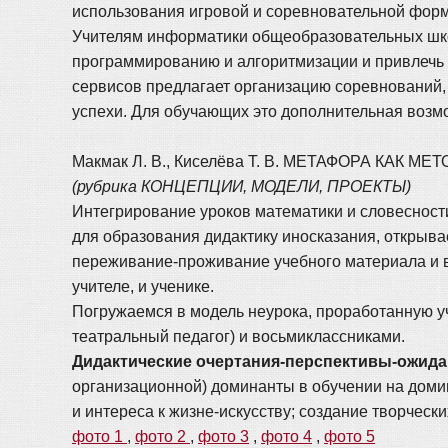
использования игровой и соревновательной форм
Учителям информатики общеобразовательных школ 
программированию и алгоритмизации и привлечь 
сервисов предлагает организацию соревнований, 
успехи. Для обучающих это дополнительная возмо
Макмак Л. В., Киселёва Т. В. МЕТАФОРА КАК
(рубрика КОНЦЕПЦИИ, МОДЕЛИ, ПРОЕКТЫ)
Интегрирование уроков математики и словесност
для образования дидактику иносказания, открыва
переживание-проживание учебного материала и во
учителе, и ученике.
Погружаемся в модель неурока, проработанную у
театральный педагог) и восьмиклассниками.
Дидактические очертания-перспективы-ожида
организационной) доминанты в обучении на домин
и интереса к жизне-искусству; создание творчес
фото 1
,
фото 2
,
фото 3
,
фото 4
,
фото 5