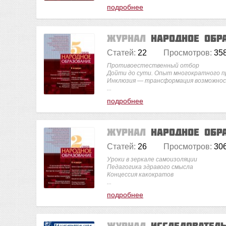
подробнее
Журнал
Народное обр
Статей:
22
Просмотров:
35
Противоестественный отбор
Дойти до сути. Опыт многократного п
Инклюзия — трансформация возможност
...
подробнее
Журнал
Народное обр
Статей:
26
Просмотров:
30
Уроки в зеркале самоизоляции
Педагогика здравого смысла
Концессия какократов
...
подробнее
Журнал
Исследовател