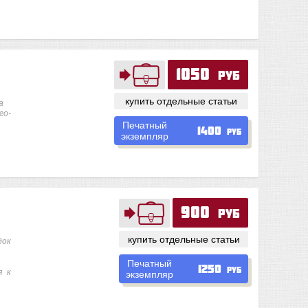
1050
руб
купить отдельные статьи
а
го-
Печатный
1400
руб
экземпляр
900
руб
купить отдельные статьи
док
Печатный
1250
руб
я к
экземпляр