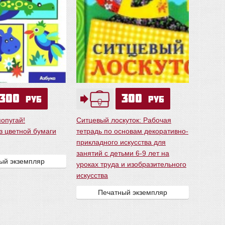
300
300
руб
руб
опугай!
Ситцевый лоскуток: Рабочая
з цветной бумаги
тетрадь по основам декоративно-
прикладного искусства для
занятий с детьми 6-9 лет на
ый экземпляр
уроках труда и изобразительного
искусства
Печатный экземпляр