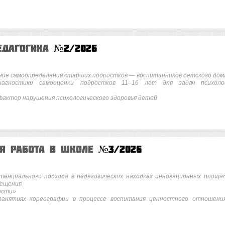
едагогика
№2/2026
ние самоопределения старших подростков — воспитанников детского дом
агностики самооценки подростков 11–16 лет для задач психоло
фактор нарушения психологического здоровья детей
ая работа в школе
№3/2026
тенциального подхода в педагогических находках инновационных площа
вещения
ости»
анятиях хореографии в процессе воспитания ценностного отношени