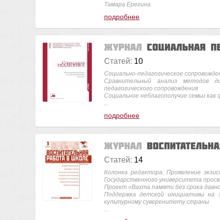
Тамара Ерегина
подробнее
Журнал
Социальная п
Статей:
10
Социально-педагогическое сопровожде
Сравнительный анализ методов ди
педагогического сопровождения
Социальное неблагополучие семьи как 
...
подробнее
Журнал
Воспитательн
Статей:
14
Колонка редактора. Проявление экзис
Государственного университета прос
Проект «Вахта памяти без срока давн
Поддержка детской инициативы на з
культурному суверенитету страны
...