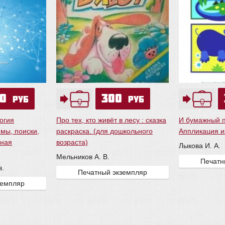
50
300
руб
руб
огия
Про тех, кто живёт в лесу : сказка
И бумажный п
мы, поиски,
раскраска. (для дошкольного
Аппликация и
вная
возраста)
Лыкова И. А.
Мельников А. В.
Печатн
в.
Печатный экземпляр
земпляр