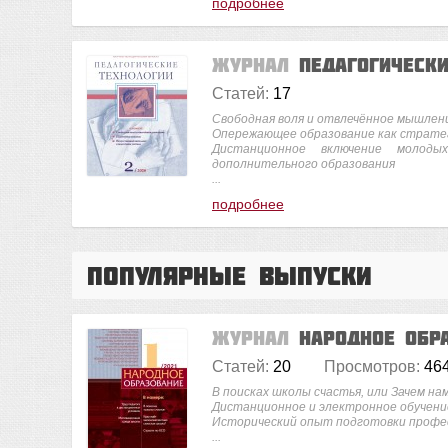
подробнее
Журнал
Педагогическ
Статей:
17
Свободная воля и отвлечённое мышлен
Опережающее образование как стратег
Дистанционное включение молод
дополнительного образования
...
подробнее
Популярные выпуски
Журнал
Народное обр
Статей:
20
Просмотров:
46
В поисках школы счастья, или Зачем на
Дистанционное и электронное обучени
Исторический опыт подготовки професс
...