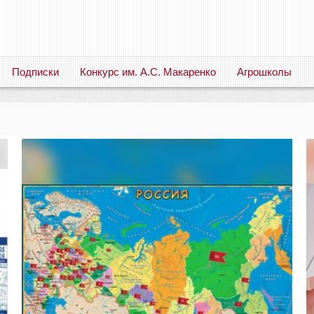
Подписки
Конкурс им. А.С. Макаренко
Агрошколы
Русский язык. Литература. Филология. Лингвистика. Методика преподавания. Учебные пособия