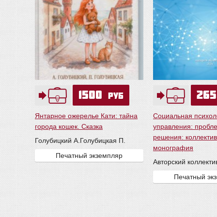
1500
26
руб
Янтарное ожерелье Кати: тайна
Социальная психол
города кошек. Сказка
управления: пробле
решения: коллекти
Голубицкий А.
Голубицкая П.
монография
Печатный экземпляр
Авторский коллекти
Печатный эк