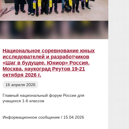
Национальное соревнование юных
Ито
исследователей и разработчиков
име
«Шаг в будущее, Юниор» Россия,
08
Москва, наукоград Реутов 19-21
октября 2026 г.
16 апреля 2026
Глав
«Про
Главный национальный форум России для
Доро
учащихся 1-6 классов
В РГ
Мака
Информационное сообщение / 15.04.2026
5-го