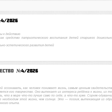
4/2026
ры к действию
 как средство патриотического воспитания детей старшего дошкольн
льно-эстетического развития детей
чество
№4/2026
ей осознавать, как человек понимает жизнь, самым ценным свидетельст
яется его творчество. Оно вытекает из интереса ребёнка к жизни, из то
, что в мире что-то лучше само по себе, а что-то хуже. Сорняк-одуванчи
ше необходим этой жизни, чем солнце. Это — поэзия, вытекающая из обр
енного опыта.