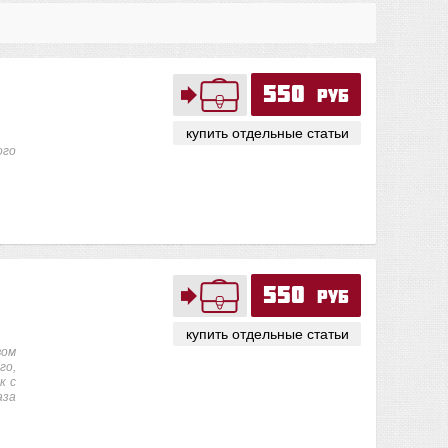
550
руб
купить отдельные статьи
ого
550
руб
купить отдельные статьи
вом
го,
к с
аза