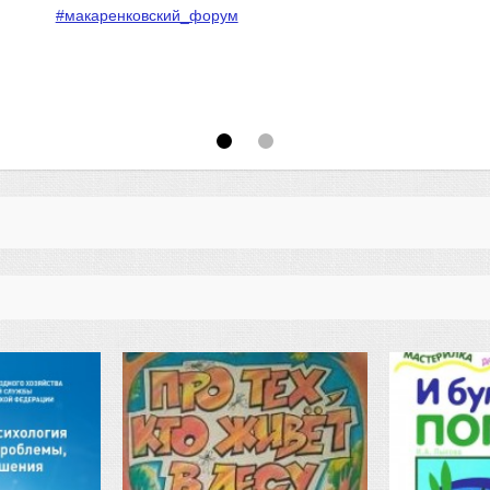
#макаренковский_форум