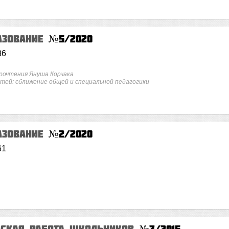
азование
№5/2020
86
рочтения Януша Корчака
ей: сближение общей и специальной педагогики
азование
№2/2020
61
ьская работа школьников
№3/2015