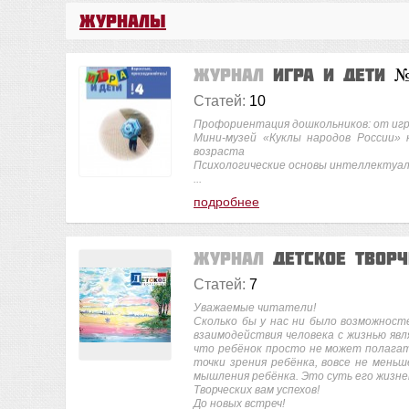
Журналы
Журнал
Игра и дети
№
Статей:
10
Профориентация дошкольников: от иг
Мини-музей «Куклы народов России»
возраста
Психологические основы интеллектуа
...
подробнее
Журнал
Детское твор
Статей:
7
Уважаемые читатели!
Сколько бы у нас ни было возможност
взаимодействия человека с жизнью явл
что ребёнок просто не может полагать
точки зрения ребёнка, вовсе не мень
мышления ребёнка. Это суть его жизн
Творческих вам успехов!
До новых встреч!