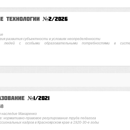
ие технологии
№2/2026
ие
ия развития субъектности в условиях неопределённости
ых людей с особыми образовательными потребностями в сист
азование
№1/2021
48
м наследие Макаренко
е: нормативно-правовое регулирование труда педагога
иональных кадров в Красноярском крае в 1920-30-е годы