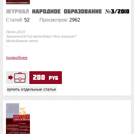
Журнал
Народное образование
№3/2010
Статей:
52
Просмотров:
2962
Лето-2010
Закончился Год молодёжи! Что дальше?
Молодёжное лето
...
подробнее
200
руб
купить отдельные статьи