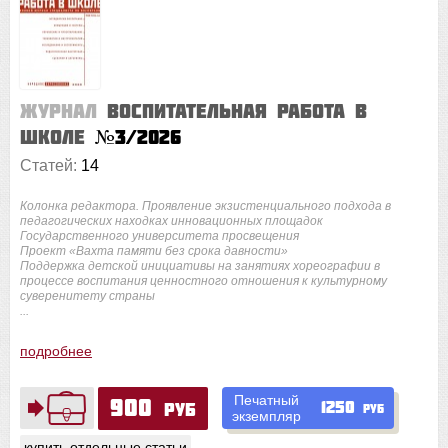
Журнал
Воспитательная работа в
школе
№3/2026
Статей:
14
Колонка редактора. Проявление экзистенциального подхода в
педагогических находках инновационных площадок
Государственного университета просвещения
Проект «Вахта памяти без срока давности»
Поддержка детской инициативы на занятиях хореографии в
процессе воспитания ценностного отношения к культурному
суверенитету страны
...
подробнее
Печатный
900
1250
руб
руб
экземпляр
купить отдельные статьи