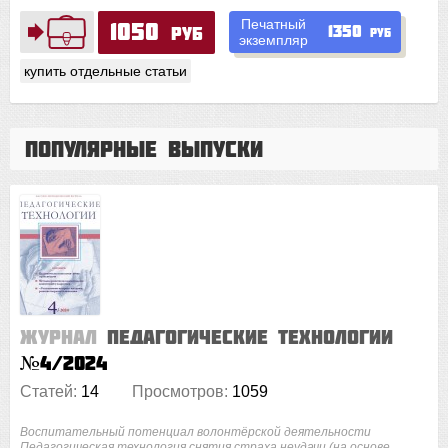
Печатный
1050
1350
руб
руб
экземпляр
купить отдельные статьи
Популярные выпуски
Журнал
Педагогические технологии
№4/2024
Статей:
14
Просмотров:
1059
Воспитательный потенциал волонтёрской деятельности
Педагогическая технология снятия страха неудачи (на основе