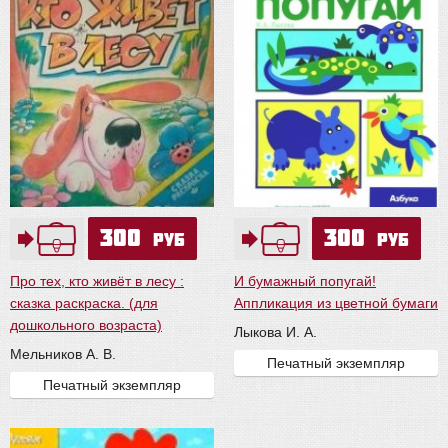
300
300
руб
руб
Про тех, кто живёт в лесу :
И бумажный попугай!
сказка раскраска. (для
Аппликация из цветной бумаги
дошкольного возраста)
Лыкова И. А.
Мельников А. В.
Печатный экземпляр
Печатный экземпляр