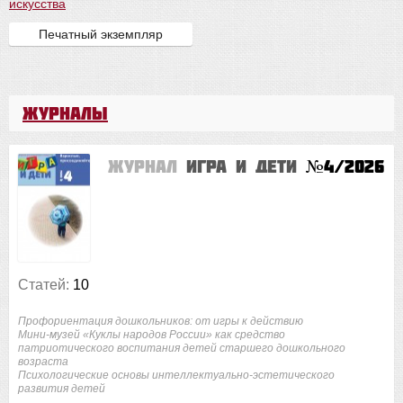
искусства
Печатный экземпляр
Журналы
Журнал
Игра и дети
№4/2026
Статей:
10
Профориентация дошкольников: от игры к действию
Мини-музей «Куклы народов России» как средство
патриотического воспитания детей старшего дошкольного
возраста
Психологические основы интеллектуально-эстетического
развития детей
...