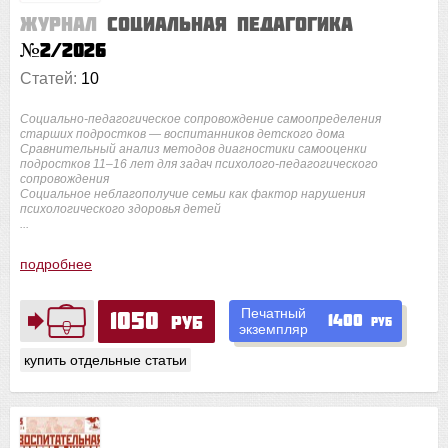
Журнал
Социальная педагогика
№2/2026
Статей:
10
Социально-педагогическое сопровождение самоопределения
старших подростков — воспитанников детского дома
Сравнительный анализ методов диагностики самооценки
подростков 11–16 лет для задач психолого-педагогического
сопровождения
Социальное неблагополучие семьи как фактор нарушения
психологического здоровья детей
...
подробнее
Печатный
1050
1400
руб
руб
экземпляр
купить отдельные статьи