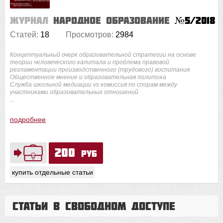
Журнал
Народное образование
№5/2018
Статей:
18
Просмотров:
2984
Концептуальный очерк образовательной стратегии на основе
теории человеческого капитала и проблема правовой
регламентации производственного (трудового) воспитания
Общественное мнение и образовательная политика
Служба школьной медиации vs комиссия по спорам между
участниками образовательных отношений
...
подробнее
200
руб
купить отдельные статьи
Статьи в свободном доступе