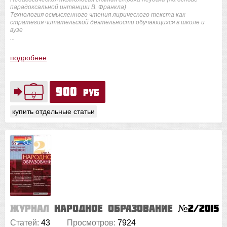
парадоксальной интенции В. Франкла)
Технология осмысленного чтения лирического текста как
стратегия читательской деятельности обучающихся в школе и
вузе
...
подробнее
900
руб
купить отдельные статьи
Журнал
Народное образование
№2/2015
Статей:
43
Просмотров:
7924