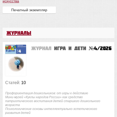
искусства
Печатный экземпляр
Журналы
Журнал
Игра и дети
№4/2026
Статей:
10
Профориентация дошкольников: от игры к действию
Мини-музей «Куклы народов России» как средство
патриотического воспитания детей старшего дошкольного
возраста
Психологические основы интеллектуально-эстетического
развития детей
...