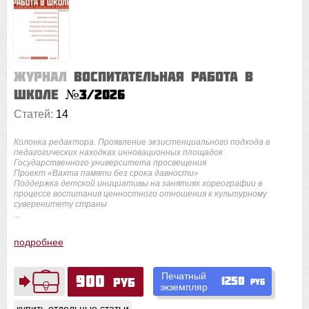
Журнал
Воспитательная работа в
школе
№3/2026
Статей:
14
Колонка редактора. Проявление экзистенциального подхода в
педагогических находках инновационных площадок
Государственного университета просвещения
Проект «Вахта памяти без срока давности»
Поддержка детской инициативы на занятиях хореографии в
процессе воспитания ценностного отношения к культурному
суверенитету страны
...
подробнее
Печатный
900
1250
руб
руб
экземпляр
купить отдельные статьи