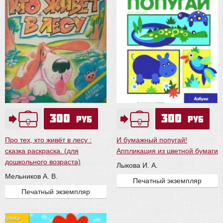
300
300
руб
руб
Про тех, кто живёт в лесу :
И бумажный попугай!
сказка раскраска. (для
Аппликация из цветной бумаги
дошкольного возраста)
Лыкова И. А.
Мельников А. В.
Печатный экземпляр
Печатный экземпляр