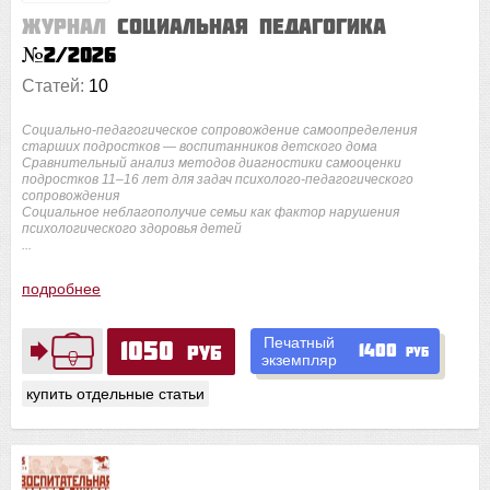
Журнал
Социальная педагогика
№2/2026
Статей:
10
Социально-педагогическое сопровождение самоопределения
старших подростков — воспитанников детского дома
Сравнительный анализ методов диагностики самооценки
подростков 11–16 лет для задач психолого-педагогического
сопровождения
Социальное неблагополучие семьи как фактор нарушения
психологического здоровья детей
...
подробнее
Печатный
1050
1400
руб
руб
экземпляр
купить отдельные статьи