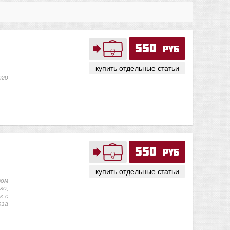
550
руб
купить отдельные статьи
ого
550
руб
купить отдельные статьи
вом
го,
к с
аза