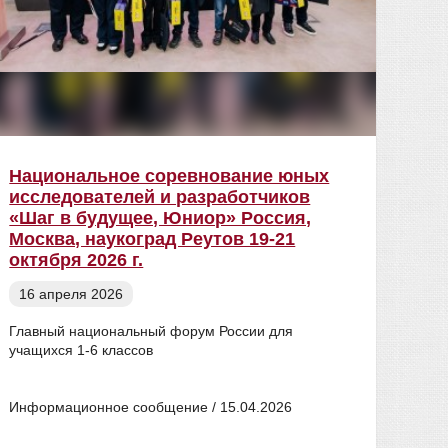
Национальное соревнование юных
Ито
исследователей и разработчиков
име
«Шаг в будущее, Юниор» Россия,
08
Москва, наукоград Реутов 19-21
октября 2026 г.
16 апреля 2026
Глав
«Про
Главный национальный форум России для
Доро
учащихся 1-6 классов
В РГ
Мака
Информационное сообщение / 15.04.2026
5-го