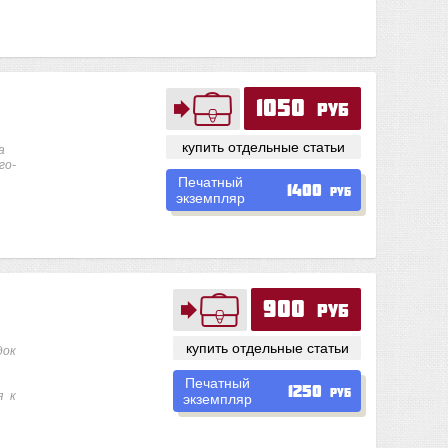
1050
руб
купить отдельные статьи
а
го-
Печатный
1400
руб
экземпляр
900
руб
купить отдельные статьи
док
Печатный
1250
руб
я к
экземпляр