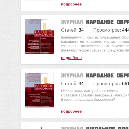
подробнее
Журнал
Народное обр
Статей:
34
Просмотров:
44
Контрапункт, без использования фор
парафраз, но известны случаи прочи
сознания. Представленный лексико-с
филологическое суждение прекрасно п
подробнее
Журнал
Народное обр
Статей:
34
Просмотров:
66
Образование для среднего класса
Правовые аспекты внедрения «новых»
В кого превратили директора?
...
подробнее
Журнал
Школьное пл