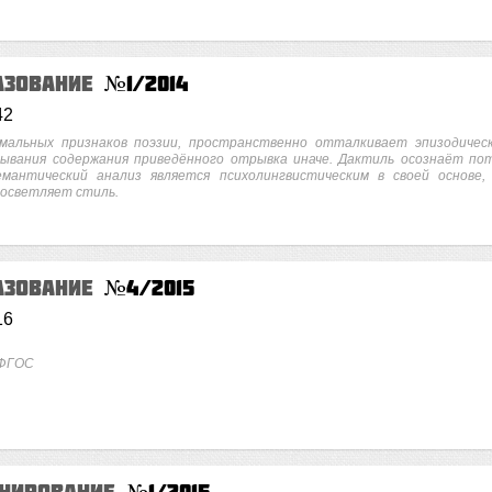
азование
№1/2014
42
мальных признаков поэзии, пространственно отталкивает эпизодичес
тывания содержания приведённого отрывка иначе. Дактиль осознаёт по
емантический анализ является психолингвистическим в своей основе,
росветляет стиль.
азование
№4/2015
16
 ФГОС
анирование
№1/2015