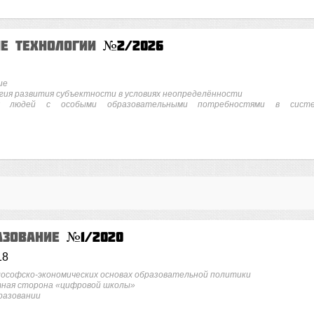
ие технологии
№2/2026
ие
ия развития субъектности в условиях неопределённости
ых людей с особыми образовательными потребностями в сист
азование
№1/2020
18
лософско-экономических основах образовательной политики
тная сторона «цифровой школы»
бразовании