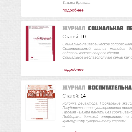
Тамара Ерегина
подробнее
Журнал
Социальная п
Статей:
10
Социально-педагогическое сопровожде
Сравнительный анализ методов ди
педагогического сопровождения
Социальное неблагополучие семьи как 
...
подробнее
Журнал
Воспитательн
Статей:
14
Колонка редактора. Проявление экзис
Государственного университета прос
Проект «Вахта памяти без срока давн
Поддержка детской инициативы на з
культурному суверенитету страны
...