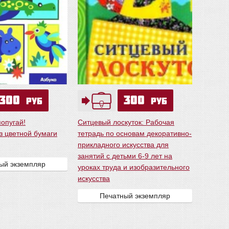
300
300
руб
руб
опугай!
Ситцевый лоскуток: Рабочая
з цветной бумаги
тетрадь по основам декоративно-
прикладного искусства для
занятий с детьми 6-9 лет на
ый экземпляр
уроках труда и изобразительного
искусства
Печатный экземпляр