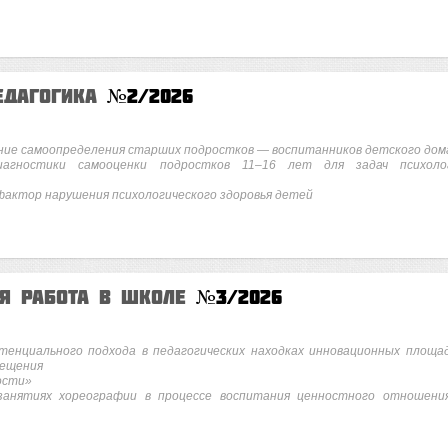
едагогика
№2/2026
ние самоопределения старших подростков — воспитанников детского дом
агностики самооценки подростков 11–16 лет для задач психоло
фактор нарушения психологического здоровья детей
ая работа в школе
№3/2026
тенциального подхода в педагогических находках инновационных площа
вещения
ости»
анятиях хореографии в процессе воспитания ценностного отношени