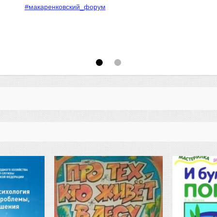
#макаренковский_форум