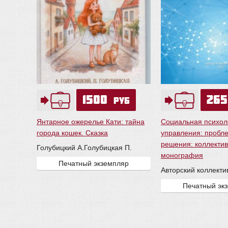
1500
26
руб
Янтарное ожерелье Кати: тайна
Социальная психол
города кошек. Сказка
управления: пробле
решения: коллекти
Голубицкий А.
Голубицкая П.
монография
Печатный экземпляр
Авторский коллекти
Печатный эк