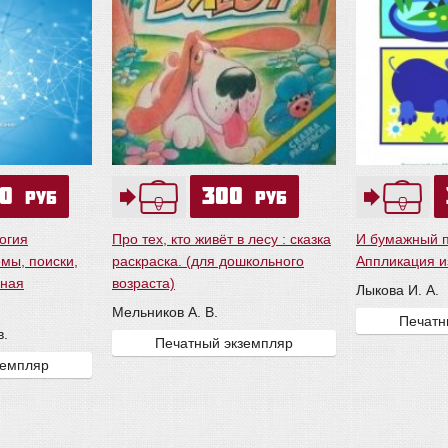
50
300
руб
руб
огия
Про тех, кто живёт в лесу : сказка
И бумажный п
мы, поиски,
раскраска. (для дошкольного
Аппликация и
вная
возраста)
Лыкова И. А.
Мельников А. В.
Печатн
в.
Печатный экземпляр
земпляр