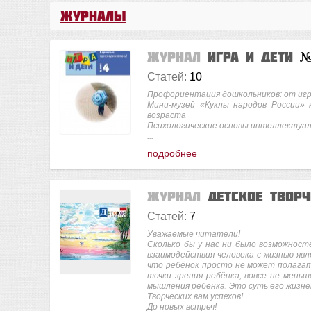
Журналы
Журнал
Игра и дети
№
Статей:
10
Профориентация дошкольников: от иг
Мини-музей «Куклы народов России»
возраста
Психологические основы интеллектуа
...
подробнее
Журнал
Детское твор
Статей:
7
Уважаемые читатели!
Сколько бы у нас ни было возможност
взаимодействия человека с жизнью явл
что ребёнок просто не может полагать
точки зрения ребёнка, вовсе не мень
мышления ребёнка. Это суть его жизн
Творческих вам успехов!
До новых встреч!