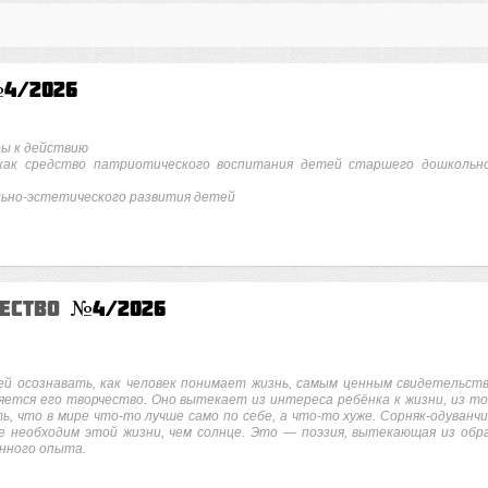
4/2026
ры к действию
 как средство патриотического воспитания детей старшего дошкольн
льно-эстетического развития детей
чество
№4/2026
ей осознавать, как человек понимает жизнь, самым ценным свидетельст
яется его творчество. Оно вытекает из интереса ребёнка к жизни, из то
, что в мире что-то лучше само по себе, а что-то хуже. Сорняк-одуванчи
ше необходим этой жизни, чем солнце. Это — поэзия, вытекающая из обр
енного опыта.