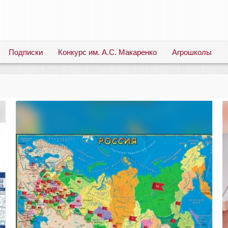
Подписки
Конкурс им. А.С. Макаренко
Агрошколы
Русский язык. Литература. Филология. Лингвистика. Методика преподавания. Учебные пособия