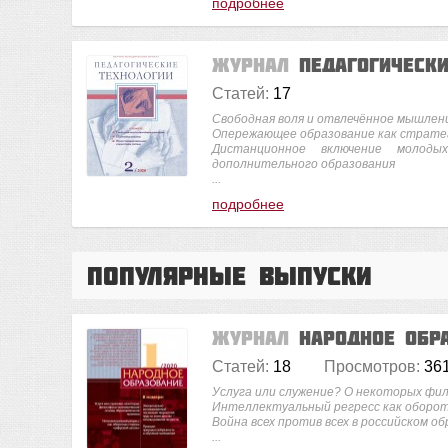
подробнее
Журнал
Педагогическ
Статей:
17
Свободная воля и отвлечённое мышлен
Опережающее образование как стратег
Дистанционное включение молод
дополнительного образования
...
подробнее
Популярные выпуски
Журнал
Народное обр
Статей:
18
Просмотров:
36
Услуга или служение? О некоторых фи
Интеллектуальный регресс как оборо
Война всех против всех в российском о
...