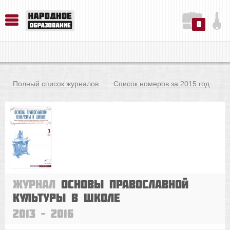
0
История. Обществознание. Методика преподавания. Учебные пособия
Русский язык. Литература. Филология. Лингвистика. Методика преподавания. Учебные пособия
Физика. Химия. Биология. Методика преподавания. Учебные пособия
Полный список журналов
Список номеров за 2015 год
Журнал
Основы православной
культуры в школе
2013 – 2016