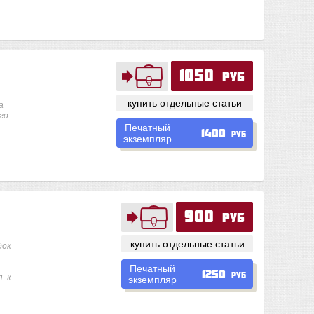
1050
руб
купить отдельные статьи
а
го-
Печатный
1400
руб
экземпляр
900
руб
купить отдельные статьи
док
Печатный
1250
руб
я к
экземпляр