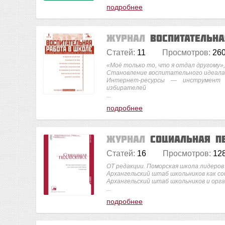
подробнее
Журнал
Воспитательн
Статей:
11
Просмотров:
26
«Моё только то, что я отдал другому
Становление воспитательного идеала 
Интернет-ресурсы — инструмент р
избирателей
...
подробнее
Журнал
Социальная п
Статей:
16
Просмотров:
12
ОТ редакции. Поморская школа лидеров
Архангельский штаб школьников как с
Архангельский штаб школьников и орган
...
подробнее