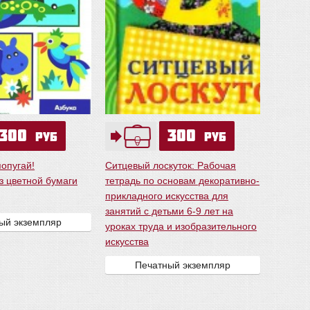
300
300
руб
руб
опугай!
Ситцевый лоскуток: Рабочая
з цветной бумаги
тетрадь по основам декоративно-
прикладного искусства для
занятий с детьми 6-9 лет на
ый экземпляр
уроках труда и изобразительного
искусства
Печатный экземпляр