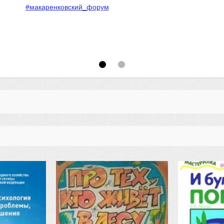
#макаренковский_форум