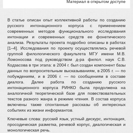
Материал в открытом доступе
В статье описан опыт коллективной работы по созданию
русского интонационного корпуса с применением
современных методов функционального исследования
интонации и современных средств ее фонетического
анализа. Результаты проекта подробно описаны в работах
[1–4]. Исследования по проекту осуществлялись речевой
группой филологического факультета МГУ имени М.В.
Ломоносова под руководством д-ра филол. наук С.В.
Кодзасова в три этапа: в 2004 г. был создан компонент базы
данных по вопросительным высказываниям, в 2005 г. — по
побуждениям, и в 2006 г. — по сообщениям в составе
диалога. Далее работа по созданию русского
интонационного корпуса РИНКО была продолжена на
аналогичной теоретической базе для повествовательных
текстов разного жанра в режиме чтения. В состав корпуса
включены также спонтанные рассказы об интересных
событиях из жизни информантов.
Ключевые слова: русский язык, устный дискурс, интонация,
просодическая разметка, речевой корпус, диалогическая и
монологическая речь.