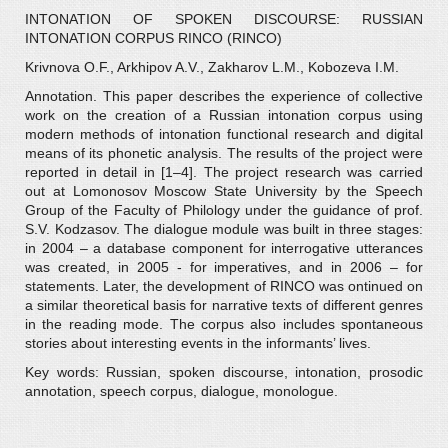
INTONATION OF SPOKEN DISCOURSE: RUSSIAN
INTONATION CORPUS RINCO (RINCO)
Krivnova O.F., Arkhipov A.V., Zakharov L.M., Kobozeva I.M.
Annotation. This paper describes the experience of collective
work on the creation of a Russian intonation corpus using
modern methods of intonation functional research and digital
means of its phonetic analysis. The results of the project were
reported in detail in [1–4]. The project research was carried
out at Lomonosov Moscow State University by the Speech
Group of the Faculty of Philology under the guidance of prof.
S.V. Kodzasov. The dialogue module was built in three stages:
in 2004 – a database component for interrogative utterances
was created, in 2005 - for imperatives, and in 2006 – for
statements. Later, the development of RINCO was ontinued on
a similar theoretical basis for narrative texts of different genres
in the reading mode. The corpus also includes spontaneous
stories about interesting events in the informants’ lives.
Key words: Russian, spoken discourse, intonation, prosodic
annotation, speech corpus, dialogue, monologue.