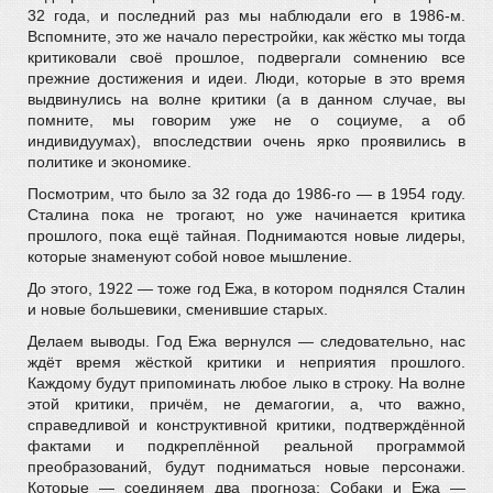
32 года, и последний раз мы наблюдали его в 1986-м.
Вспомните, это же начало перестройки, как жёстко мы тогда
критиковали своё прошлое, подвергали сомнению все
прежние достижения и идеи. Люди, которые в это время
выдвинулись на волне критики (а в данном случае, вы
помните, мы говорим уже не о социуме, а об
индивидуумах), впоследствии очень ярко проявились в
политике и экономике.
Посмотрим, что было за 32 года до 1986-го — в 1954 году.
Сталина пока не трогают, но уже начинается критика
прошлого, пока ещё тайная. Поднимаются новые лидеры,
которые знаменуют собой новое мышление.
До этого, 1922 — тоже год Ежа, в котором поднялся Сталин
и новые большевики, сменившие старых.
Делаем выводы. Год Ежа вернулся — следовательно, нас
ждёт время жёсткой критики и неприятия прошлого.
Каждому будут припоминать любое лыко в строку. На волне
этой критики, причём, не демагогии, а, что важно,
справедливой и конструктивной критики, подтверждённой
фактами и подкреплённой реальной программой
преобразований, будут подниматься новые персонажи.
Которые — соединяем два прогноза: Собаки и Ежа —