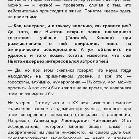
можно — и нужно! — проверять, сличая с тем, что
действительно происходит в жизни. Понятие «вера» здесь
не применимо.
— Как, наверное, и к такому явлению, как гравитация?
До того, как Ньютон открыл закон всемирного
тяготения, учёные (Галилей, Кеплер) при
размышлениях о ней опирались лишь на
эмпирические исследования. А уж объяснить их
удалось и того позже. Кстати, известно, что сам
Ньютон всерьёз интересовался астрологией.
— Да, но при этом скептики говорят, что наука тогда
находилась на примитивном уровне, и всё это —
гороскопы, алхимию, нумерологию — Ньютону, мол, можно
простить. А вот если бы он жил в наше время, то наверняка
этим не занимался бы.
Не уверен. Потому что и в XX веке известно немалое
количество вполне академических учёных, которые при
этом совершенно нормально относились к астрологии.
Например,
Александр Леонидович Чижевский
. Этот
исследователь, которого многие знают только по
изобретённой им лампе Чижевского, на самом деле был
основоположником гелиобиологии — науки о влиянии