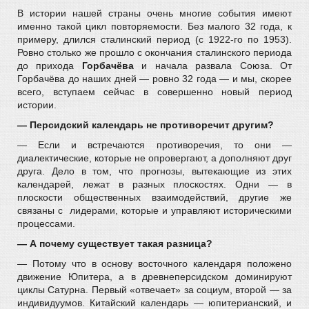
В истории нашей страны очень многие события имеют
именно такой цикл повторяемости. Без малого 32 года, к
примеру, длился сталинский период (с 1922-го по 1953).
Ровно столько же прошло с окончания сталинского периода
до прихода
Горбачёва
и начала развала Союза. От
Горбачёва до наших дней — ровно 32 года — и мы, скорее
всего, вступаем сейчас в совершенно новый период
истории.
— Персидский календарь не противоречит другим?
— Если и встречаются противоречия, то они —
диалектические, которые не опровергают, а дополняют друг
друга. Дело в том, что прогнозы, вытекающие из этих
календарей, лежат в разных плоскостях. Одни — в
плоскости общественных взаимодействий, другие же
связаны с лидерами, которые и управляют историческими
процессами.
— А почему существует такая разница?
— Потому что в основу восточного календаря положено
движение Юпитера, а в древнеперсидском доминируют
циклы Сатурна. Первый «отвечает» за социум, второй — за
индивидуумов. Китайский календарь — юпитерианский, и