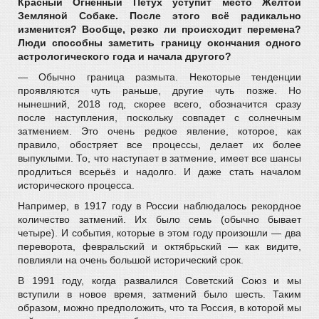
Красный Огненный Петух уступит место Жёлтой
Земляной Собаке. После этого всё радикально
изменится? Вообще, резко ли происходит перемена?
Люди способны заметить границу окончания одного
астрологического года и начала другого?
— Обычно граница размыта. Некоторые тенденции
проявляются чуть раньше, другие чуть позже. Но
нынешний, 2018 год, скорее всего, обозначится сразу
после наступления, поскольку совпадет с солнечным
затмением. Это очень редкое явление, которое, как
правило, обостряет все процессы, делает их более
выпуклыми. То, что наступает в затмение, имеет все шансы
продлиться всерьёз и надолго. И даже стать началом
исторического процесса.
Например, в 1917 году в России наблюдалось рекордное
количество затмений. Их было семь (обычно бывает
четыре). И события, которые в этом году произошли — два
переворота, февральский и октябрьский — как видите,
повлияли на очень большой исторический срок.
В 1991 году, когда развалился Советский Союз и мы
вступили в новое время, затмений было шесть. Таким
образом, можно предположить, что та Россия, в которой мы