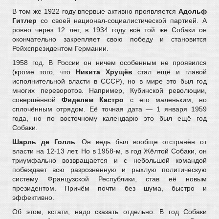
В том же 1922 году впервые активно проявляется
Адольф
Гитлер
со своей национал-социалистической партией. А
ровно через 12 лет, в 1934 году всё той же Собаки он
окончательно закрепляет свою победу и становится
Рейхспрезидентом Германии.
1958 год. В России он ничем особенным не проявился
(кроме того, что
Никита Хрущёв
стал ещё и главой
исполнительной власти в СССР), но в мире это был год
многих переворотов. Например, Кубинской революции,
совершённой
Фиделем Кастро
с его маленьким, но
сплочённым отрядом. Её точная дата — 1 января 1959
года, но по восточному календарю это был ещё год
Собаки.
Шарль де Голль
. Он ведь был вообще отстранён от
власти на 12-13 лет. Но в 1958-м, в год Жёлтой Собаки, он
триумфально возвращается и с небольшой командой
побеждает всю разрозненную и рыхлую политическую
систему Французской Республики, став её новым
президентом. Причём почти без шума, быстро и
эффективно.
Об этом, кстати, надо сказать отдельно. В год Собаки