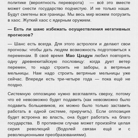
политике (вероятность переворота) — всё это вместе
может снести государство подчистую. И не только наше.
Будут сметены все границы. Мы весь мир можем погрузить
в хаос. Жуткий хаос с ядерным оружием.
— Есть ли шанс избежать осуществления негативных
прогнозов?
— Шанс есть всегда. Для этого астрологи и делают свои
прогнозы: чтобы дать людям возможность подготовиться к
переменам. В своё время
Мао Цзэдун
любил повторять
одну древнекитайскую пословицу: когда дует ветер
перемен, то надо строить не заборы, а ветряные
мельницы. Нам надо строить ветряные мельницы уже
сейчас. Впереди есть три-четыре года — пока ещё не
поздно.
Системную оппозицию нужно возглавлять сверху, потому
что её невозможно будет подавить (как невозможно было
подавить большевиков, их можно было только заставить
работать в одной системе, приручить). Если оппозиция
будет встроена во власть, она будет работать на благо
государства. В противном случае может произойти целая
серия революций (Водолей связан ещё и с
революционными преобразованиями).