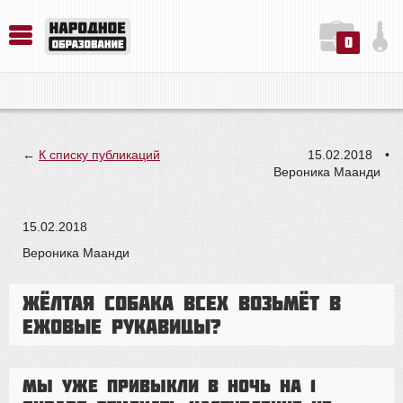
0
История. Обществознание. Методика преподавания. Учебные пособия
Русский язык. Литература. Филология. Лингвистика. Методика преподавания. Учебные пособия
Физика. Химия. Биология. Методика преподавания. Учебные пособия
←
К списку публикаций
15.02.2018
•
Вероника Маанди
15.02.2018
Вероника Маанди
Жёлтая Собака всех возьмёт в
ежовые рукавицы?
Мы уже привыкли в ночь на 1