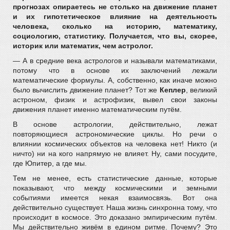
прогнозах опираетесь не столько на движение планет
и их гипотетическое влияние на деятельность
человека, сколько на историю, математику,
социологию, статистику. Получается, что вы, скорее,
историк или математик, чем астролог.
— А в средние века астрологов и называли математиками,
потому что в основе их заключений лежали
математические формулы. А, собственно, как иначе можно
было вычислить движение планет? Тот же
Кеплер
, великий
астроном, физик и астрофизик, вывел свои законы
движения планет именно математическим путём.
В основе астрологии, действительно, лежат
повторяющиеся астрономические циклы. Но речи о
влиянии космических объектов на человека нет! Никто (и
ничто) ни на кого напрямую не влияет. Ну, сами посудите,
где Юпитер, а где мы.
Тем не менее, есть статистические данные, которые
показывают, что между космическими и земными
событиями имеется некая взаимосвязь. Вот она
действительно существует. Наша жизнь синхронна тому, что
происходит в космосе. Это доказано эмпирическим путём.
Мы действительно живём в едином ритме. Почему? Это