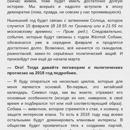
сейчас живем, тоже будет иметь достаточно долгую
историю. Мы всерьёз и надолго вступили в эпоху
демократии (пока, правда, не совсем у нас проявившуюся).
Нынешний год будет связан с затмением Солнца, которое
случится 15 февраля (
В 18.55 по Гринвичу или в 21.55 по
московскому времени.
—
Прим. ред.
). Следовательно,
события, которые будут связаны с годом Жёлтой Собаки,
обозначатся уже в середине февраля и продлятся
достаточно долго. Возможно, всё начнется со скандалов,
разногласий, каких-то серьёзных политический акций. И
произойдут они ещё до начала марта.
— Ого! Тогда давайте поговорим о политических
прогнозах на 2018 год подробнее.
— Я буду опираться на несколько циклов, которые для
меня являются основой. Во-первых, это китайский
календарь. Символ года, как вы знаете, отражает его
основные особенности (исходя из них, наверное, в своё
время и подбирался тот или ной соответствующий образ).
Собака — животное, которое стремится к стае, к хозяину, к
защите интересов клана. То есть в 2018 году над всеми
остальными будут доминировать клановые интересы. В
обществе будет проявляться тяга к созданию партий,