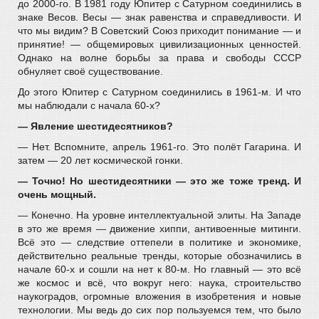
до 2000-го. В 1981 году Юпитер с Сатурном соединились в
знаке Весов. Весы — знак равенства и справедливости. И
что мы видим? В Советский Союз приходит понимание — и
принятие! — общемировых цивилизационных ценностей.
Однако на волне борьбы за права и свободы СССР
обнуляет своё существование.
До этого Юпитер с Сатурном соединились в 1961-м. И что
мы наблюдали с начала 60-х?
— Явление шестидесятников?
— Нет. Вспомните, апрель 1961-го. Это полёт Гагарина. И
затем — 20 лет космической гонки.
— Точно! Но шестидесятники — это же тоже тренд. И
очень мощный.
— Конечно. На уровне интеллектуальной элиты. На Западе
в это же время — движение хиппи, антивоенные митинги.
Всё это — следствие оттепели в политике и экономике,
действительно реальные тренды, которые обозначились в
начале 60-х и сошли на нет к 80-м. Но главный — это всё
же космос и всё, что вокруг него: наука, строительство
наукоградов, огромные вложения в изобретения и новые
технологии. Мы ведь до сих пор пользуемся тем, что было