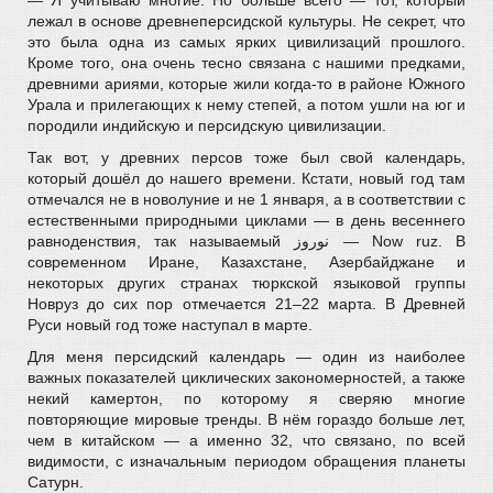
— Я учитываю многие. Но больше всего — тот, который
лежал в основе древнеперсидской культуры. Не секрет, что
это была одна из самых ярких цивилизаций прошлого.
Кроме того, она очень тесно связана с нашими предками,
древними ариями, которые жили когда-то в районе Южного
Урала и прилегающих к нему степей, а потом ушли на юг и
породили индийскую и персидскую цивилизации.
Так вот, у древних персов тоже был свой календарь,
который дошёл до нашего времени. Кстати, новый год там
отмечался не в новолуние и не 1 января, а в соответствии с
естественными природными циклами — в день весеннего
равноденствия, так называемый نوروز‎ — Now ruz. В
современном Иране, Казахстане, Азербайджане и
некоторых других странах тюркской языковой группы
Новруз до сих пор отмечается 21–22 марта. В Древней
Руси новый год тоже наступал в марте.
Для меня персидский календарь — один из наиболее
важных показателей циклических закономерностей, а также
некий камертон, по которому я сверяю многие
повторяющие мировые тренды. В нём гораздо больше лет,
чем в китайском — а именно 32, что связано, по всей
видимости, с изначальным периодом обращения планеты
Сатурн.