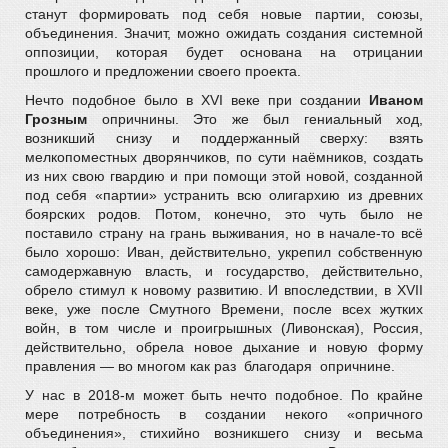
станут формировать под себя новые партии, союзы,
объединения. Значит, можно ожидать создания системной
оппозиции, которая будет основана на отрицании
прошлого и предложении своего проекта.
Нечто подобное было в XVI веке при создании
Иваном
Грозным
опричнины. Это же был гениальный ход,
возникший снизу и поддержанный сверху: взять
мелкопоместных дворянчиков, по сути наёмников, создать
из них свою гвардию и при помощи этой новой, созданной
под себя «партии» устранить всю олигархию из древних
боярских родов. Потом, конечно, это чуть было не
поставило страну на грань выживания, но в начале-то всё
было хорошо: Иван, действительно, укрепил собственную
самодержавную власть, и государство, действительно,
обрело стимул к новому развитию. И впоследствии, в XVII
веке, уже после Смутного Времени, после всех жутких
войн, в том числе и проигрышных (Ливонская), Россия,
действительно, обрела новое дыхание и новую форму
правления — во многом как раз благодаря опричнине.
У нас в 2018-м может быть нечто подобное. По крайне
мере потребность в создании некого «опричного
объединения», стихийно возникшего снизу и весьма