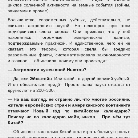
циклов солнечной активности на земные события (войны,
эпидемии и прочее).
Большинство современных учёных, действительно, не
считают астрологию наукой. Но некоторые при этом
подчёркивают слово «пока». Они признают, что у неё
накопились огромные эмпирические данные,
подтверждаемые практикой. И единственное, чего ей не
хватает, это теории, которая свела бы воедино
разрозненные факты, систематизировала закономерности
и главное — объяснила, почему они происходят.
— Астрологии нужен свой Ньютон?
— Да, или
Эйнштейн
. Или какой-то другой великий учёный.
И он обязательно придёт. Просто наша наука отстала от
других лет на 200–300.
— На ваш взгляд, не странно ли, что многие россияне,
жители европейских стран и американского континента
отмечают Новый год по китайскому календарю?
Почему не по календарю майя, инков… При чём тут
Китай?
— Объясняю: как только Китай стал играть большую роль в
мировой экономике и политике, многие китайские тренды