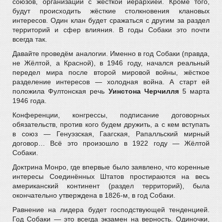
союзов, организаций с жёсткой иерархией. Кроме того,
будут происходить жёсткие столкновения клановых
интересов. Один клан будет сражаться с другим за раздел
территорий и сфер влияния. В годы Собаки это почти
всегда так.
Давайте проведём аналогии. Именно в год Собаки (правда,
не Жёлтой, а Красной), в 1946 году, начался реальный
передел мира после второй мировой войны, жёсткое
разделение интересов — холодная война. А старт ей
положила Фултонская речь
Уинстона Черчилля
5 марта
1946 года.
Конференции, конгрессы, подписание договорных
обязательств, против кого будем дружить, а с кем вступать
в союз — Генуэзская, Гаагская, Рапалльский мирный
договор… Всё это произошло в 1922 году — Жёлтой
Собаки.
Доктрина Монро, где впервые было заявлено, что коренные
интересы Соединённых Штатов простираются на весь
американский континент (раздел территорий), была
окончательно утверждена в 1826-м, в год Собаки.
Равнение на лидера будет господствующей тенденцией.
Год Собаки — это всегда экзамен на верность. Одиночки,