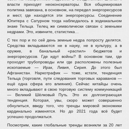
власти приходят неоконсерваторы. Вся общемировая
политика завязана, в основном, на передел энергоресурсов
и мест, где находятся эти энергоресурсы. Соединение
Юпитера с Сатурном тогда наблюдалось в зодиакальном
знаке Тельца. Телец же символически связан с земными
недрами. Это, извините, статистика…
С тех пор и по сей день земные недра попросту делятся.
Средства вкладываются не в науку, не в культуру, а в
оружие, в банальный «распил» бюджетов и
энергоресурсов. Где идут войны? В основном там, где
проходят трубопроводы или где расположены полезные
ископаемые — Ирак, Ливия, Сирия. До этого был
Афганистан. Наркотрафик — тоже, кстати, тенденция
Тельца (торговля, пути следования торговых караванов —
ещё одна сфера его влияния). Сейчас китайцы очень
много вкладывают в свою торговую систему коммуникаций
— Великий Шёлковый Путь. Это их долгоиграющая
тенденция. Которая, увы, скоро может совершенно
обнулиться, ввиду того, что тренды мировой экономики
кардинально изменятся. Но до 2021 года всё будет
успешно продолжаться.
Посмотрим, какие глобальные тренды возникли за 20 лет