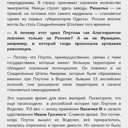
сверхдержавы. В страну приезжает огромное количество
эмигрантов. Немцы строят здесь заводы.
Ришелье
— не
прямой, но потомок того самого кардинала — становится
одним из первых губернаторов Одессы. Россия вполне
могла бы стать Соединёнными Штатами того времени.
— А почему этот цикл Плутона так благоприятно
повлиял только на Россию? А не на Францию,
например, в которой тогда произошла кровавая
революция.
— Потому что Плутон, преимущественно, связан с теми
государствами, которые имеют большую территорию и
обладают огромным потенциалом. Он повлиял и на
Соединённые Штаты Америки, которые были образованы
именно при Плутоне в Водолее: бывшие 13 английских
колоний, они расширили свою территорию и начали
становиться сверхдержавой.
Это хорошее время для всех империй. Посмотрите, что
ещё происходило в российской истории при Плутоне в
Водолее. XVI век — конец правления
Василия III
и начало
царствования
Ивана Грозного
. Славное время. Это потом,
когда Плутон вышел из Водолея, всё прекратилось,
началась опричнина и прочие дикости. Но начало-то было