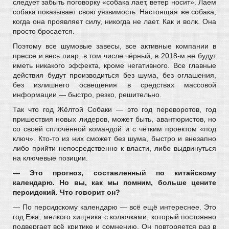
следует забыть поговорку «собака лает, ветер носит». Лаем
собака показывает свою уязвимость. Настоящая же собака,
когда она проявляет силу, никогда не лает. Как и волк. Она
просто бросается.
Поэтому все шумовые завесы, все активные компании в
прессе и весь пиар, в том числе чёрный, в 2018-м не будут
иметь никакого эффекта, кроме негативного. Все главные
действия будут производиться без шума, без оглашения,
без излишнего освещения в средствах массовой
информации — быстро, резко, решительно.
Так что год Жёлтой Собаки — это год переворотов, год
пришествия новых лидеров, может быть, авантюристов, но
со своей сплочённой командой и с чётким проектом «под
ключ». Кто-то из них сможет без шума, быстро и внезапно
либо прийти непосредственно к власти, либо выдвинуться
на ключевые позиции.
— Это прогноз, составленный по китайскому
календарю. Но вы, как мы помним, больше цените
персидский. Что говорит он?
— По персидскому календарю — всё ещё интереснее. Это
год Ежа, мелкого хищника с колючками, который постоянно
подвергает всё критике и сомнению. Он повторяется раз в