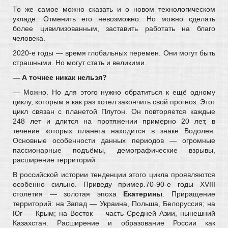
То же самое можно сказать и о новом технологическом
укладе. Отменить его невозможно. Но можно сделать
более цивилизованным, заставить работать на благо
человека.
2020-е годы — время глобальных перемен. Они могут быть
страшными. Но могут стать и великими.
— А точнее никак нельзя?
— Можно. Но для этого нужно обратиться к ещё одному
циклу, которым я как раз хотел закончить свой прогноз. Этот
цикл связан с планетой Плутон. Он повторяется каждые
248 лет и длится на протяжении примерно 20 лет, в
течение которых планета находится в знаке Водолея.
Основные особенности данных периодов — огромные
пассионарные подъёмы, демографические взрывы,
расширение территорий.
В российской истории тенденции этого цикла проявляются
особенно сильно. Приведу пример.70-90-е годы XVIII
столетия — золотая эпоха
Екатерины
. Приращение
территорий: на Запад — Украина, Польша, Белоруссия; на
Юг — Крым; на Восток — часть Средней Азии, нынешний
Казахстан. Расширение и образование России как