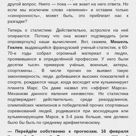
другой вопрос. Никто — пока — не знает на него ответа. Но
если мы исключим слово «влияние» и оставим только
«синхронность», может быть, это приблизит нас к
разгадке?
Теперь о статистике. Действительно, астрологи на неё
опираются. Потому что она может подтвердить (или
опровергнуть) наши вычисления. Вот, скажем,
Мишель
Гоклен
, выдающийся французский ученый-статистик, в 60-
70-е годы собрал огромный материал о людях,
проявившихся в определённой профессии. У него были
десятки тысяч примеров: учёные, военные, актеры,
спортсмены… В числе прочих он выявил такую
закономерность: люди, добившиеся высоких показателей в
спорте, рождаются чаще, когда восходит или кульминирует
планета Марс. Он даже назвал это «эффект Марса».
Механизм данного явления неизвестен. Но статистика
подтверждает: действительно, среди рекордсменов,
олимпийских чемпионов и победителей прочих спортивных
соревнований людей, родившихся при восходящем или
кульминирующем Марсе, в 3-4 раза больше, чем должно
было бы быть по среднему арифметическому.
— Перейдём собственно к прогнозам. 16 февраля