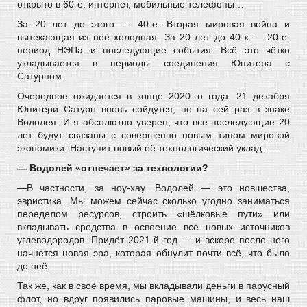
открыто в 60-е: интернет, мобильные телефоны…
За 20 лет до этого — 40-е: Вторая мировая война и
вытекающая из неё холодная. За 20 лет до 40-х — 20-е:
период НЭПа и последующие события. Всё это чётко
укладывается в периоды соединения Юпитера с
Сатурном.
Очередное ожидается в конце 2020-го года. 21 декабря
Юпитери Сатурн вновь сойдутся, но на сей раз в знаке
Водолея. И я абсолютно уверен, что все последующие 20
лет будут связаны с совершенно новым типом мировой
экономики. Наступит новый её технологический уклад.
— Водолей «отвечает» за технологии?
—В частности, за ноу-хау. Водолей — это новшества,
эвристика. Мы можем сейчас сколько угодно заниматься
переделом ресурсов, строить «шёлковые пути» или
вкладывать средства в освоение всё новых источников
углеводородов. Придёт 2021-й год — и вскоре после него
начнётся новая эра, которая обнулит почти всё, что было
до неё.
Так же, как в своё время, мы вкладывали деньги в парусный
флот, но вдруг появились паровые машины, и весь наш