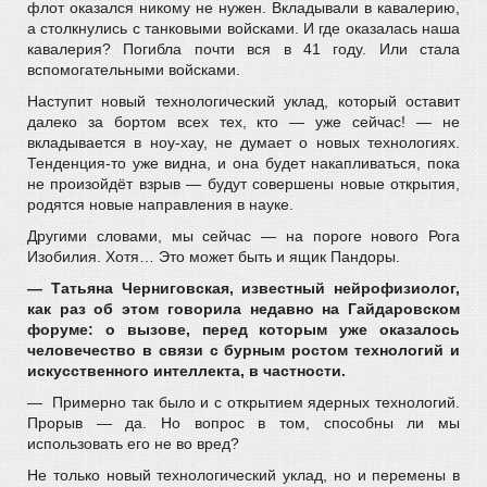
флот оказался никому не нужен. Вкладывали в кавалерию,
а столкнулись с танковыми войсками. И где оказалась наша
кавалерия? Погибла почти вся в 41 году. Или стала
вспомогательными войсками.
Наступит новый технологический уклад, который оставит
далеко за бортом всех тех, кто — уже сейчас! — не
вкладывается в ноу-хау, не думает о новых технологиях.
Тенденция-то уже видна, и она будет накапливаться, пока
не произойдёт взрыв — будут совершены новые открытия,
родятся новые направления в науке.
Другими словами, мы сейчас — на пороге нового Рога
Изобилия. Хотя… Это может быть и ящик Пандоры.
— Татьяна Черниговская, известный нейрофизиолог,
как раз об этом говорила недавно на Гайдаровском
форуме: о вызове, перед которым уже оказалось
человечество в связи с бурным ростом технологий и
искусственного интеллекта, в частности.
— Примерно так было и с открытием ядерных технологий.
Прорыв — да. Но вопрос в том, способны ли мы
использовать его не во вред?
Не только новый технологический уклад, но и перемены в