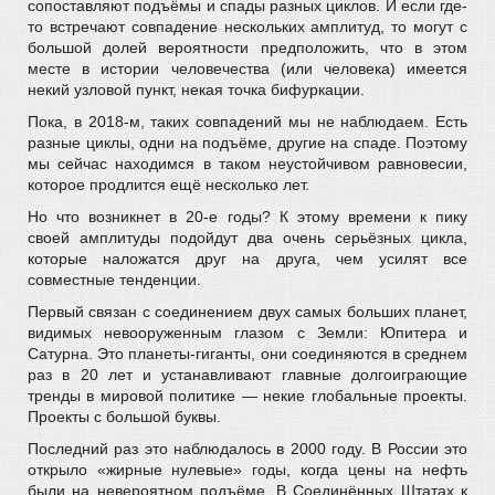
сопоставляют подъёмы и спады разных циклов. И если где-
то встречают совпадение нескольких амплитуд, то могут с
большой долей вероятности предположить, что в этом
месте в истории человечества (или человека) имеется
некий узловой пункт, некая точка бифуркации.
Пока, в 2018-м, таких совпадений мы не наблюдаем. Есть
разные циклы, одни на подъёме, другие на спаде. Поэтому
мы сейчас находимся в таком неустойчивом равновесии,
которое продлится ещё несколько лет.
Но что возникнет в 20-е годы? К этому времени к пику
своей амплитуды подойдут два очень серьёзных цикла,
которые наложатся друг на друга, чем усилят все
совместные тенденции.
Первый связан с соединением двух самых больших планет,
видимых невооруженным глазом с Земли: Юпитера и
Сатурна. Это планеты-гиганты, они соединяются в среднем
раз в 20 лет и устанавливают главные долгоиграющие
тренды в мировой политике — некие глобальные проекты.
Проекты с большой буквы.
Последний раз это наблюдалось в 2000 году. В России это
открыло «жирные нулевые» годы, когда цены на нефть
были на невероятном подъёме. В Соединённых Штатах к