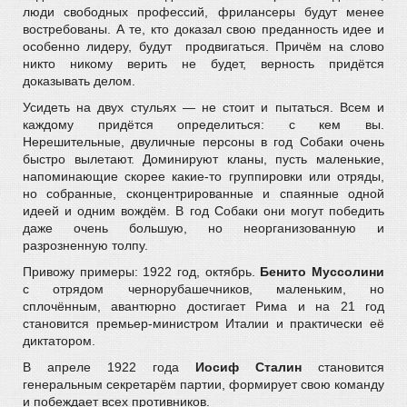
люди свободных профессий, фрилансеры будут менее
востребованы. А те, кто доказал свою преданность идее и
особенно лидеру, будут продвигаться. Причём на слово
никто никому верить не будет, верность придётся
доказывать делом.
Усидеть на двух стульях — не стоит и пытаться. Всем и
каждому придётся определиться: с кем вы.
Нерешительные, двуличные персоны в год Собаки очень
быстро вылетают. Доминируют кланы, пусть маленькие,
напоминающие скорее какие-то группировки или отряды,
но собранные, сконцентрированные и спаянные одной
идеей и одним вождём. В год Собаки они могут победить
даже очень большую, но неорганизованную и
разрозненную толпу.
Привожу примеры: 1922 год, октябрь.
Бенито Муссолини
с отрядом чернорубашечников, маленьким, но
сплочённым, авантюрно достигает Рима и на 21 год
становится премьер-министром Италии и практически её
диктатором.
В апреле 1922 года
Иосиф Сталин
становится
генеральным секретарём партии, формирует свою команду
и побеждает всех противников.