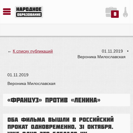
0
История. Обществознание. Методика преподавания. Учебные пособия
Русский язык. Литература. Филология. Лингвистика. Методика преподавания. Учебные пособия
Физика. Химия. Биология. Методика преподавания. Учебные пособия
←
К списку публикаций
01.11.2019
•
Вероника Милославская
01.11.2019
Вероника Милославская
«Француз» против «Ленина»
Оба фильма вышли в российский
прокат одновременно, 31 октября.