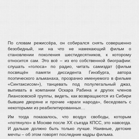
По словам режиссёра, он собирался снять совершенно
безобидный, ни на что не намекающий фильм о
становлении поколения шестидесятников, к которому
относится сам. Это всё – из его собственной биографии:
слушать «голоса» по радио, читать самиздат (фильм
посвящён памяти диссидента Гинзбурга, автора
поэтического альманаха, прозрачно именуемого в фильме
«Синтаксисом»), танцевать под полулегальный джаз,
выпивать в компании Оскара Рабина и других членов
Лианозовской группы, видеть, как возвращаются из Сибири
бывшие дворяне и прочие «враги народа», беседовать с
некоторыми из реабилитированных…
Им тогда показалось, что воздух свободы, которым
«потянуло» в Москве после XX съезда КПСС, это навсегда.
И дальше должно быть только лучше. Наивные, детские
мечты – об этом говорят последние кадры фильма.