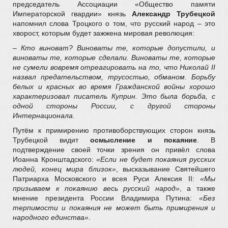
председатель Ассоциации «Общество памяти
Императорской гвардии» князь
Александр Трубецкой
напомнил слова Троцкого о том, что русский народ – это
хворост, которым будет зажжена мировая революция:
– Кто виноват? Виноваты те, которые допустили, и
виноваты те, которые сделали. Виноваты те, которые
не сумели вовремя отреагировать на то, что Николай II
назвал предательством, трусостью, обманом. Борьбу
белых и красных во время Гражданской войны хорошо
характеризовал писатель Куприн. Это была борьба, с
одной стороны России, с другой стороны
Интернационала.
Путём к примирению противоборствующих сторон князь
Трубецкой видит
осмысление и покаяние
. В
подтверждение своей точки зрения он привёл слова
Иоанна Кронштадского:
«Если не будет покаяния русских
людей, конец мира близок»
, высказывание Святейшего
Патриарха Московского и всея Руси Алексия II:
«Мы
призываем к покаянию весь русский народ»
, а также
мнение президента России Владимира Путина:
«Без
терпимости и покаяния не может быть примирения и
народного единства»
.