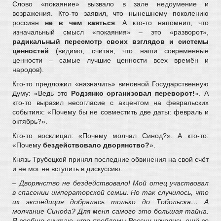
Слово «покаяние» вызвало в зале недоумение и
возражения. Кто-то заявил, что нынешнему поколению
россиян
не в чем каяться
. А кто-то напомнил, что
изначальный смысл «покаяния» – это «разворот»,
радикальный пересмотр своих взглядов и системы
ценностей
(видимо, считая, что наши современные
ценности – самые лучшие ценности всех времён и
народов).
Кто-то предложил «назначить» виновной Государственную
Думу: «Ведь это
Родзянко организовал переворот!
». А
кто-то выразил несогласие с акцентом на февральских
событиях: «Почему бы не совместить две даты: февраль и
октябрь?».
Кто-то восклицал: «Почему молчал Синод?». А кто-то:
«Почему
бездействовало дворянство?
».
Князь Трубецкой принял последние обвинения на свой счёт
и не мог не вступить в дискуссию:
– Дворянство не бездействовало! Мой отец участвовал
в спасении императорской семьи. Но так случилось, что
их экспедиция добралась только до Тобольска… А
молчание Синода? Для меня самого это большая тайна.
Я вообще считаю, что проблемы России начались ещё во