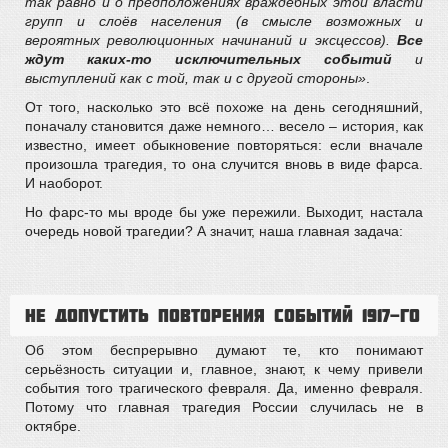
так равно и о предположениях враждебных этой власти
групп и слоёв населения (в смысле возможных и
вероятных революционных начинаний и эксцессов).
Все
ждут каких-то исключительных событий
и
выступлений как с той, так и с другой стороны»
.
От того, насколько это всё похоже на день сегодняшний,
поначалу становится даже немного… весело – история, как
известно, имеет обыкновение повторяться: если вначале
произошла трагедия, то она случится вновь в виде фарса.
И наоборот.
Но фарс-то мы вроде бы уже пережили. Выходит, настала
очередь новой трагедии? А значит, наша главная задача:
Не допустить по
вторения событий 1917-го
Об этом беспрерывно думают те, кто понимают
серьёзность ситуации и, главное, знают, к чему привели
события того трагического февраля. Да, именно февраля.
Потому что главная трагедия России случилась не в
октябре.