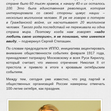
стране было 60 тысяч храмов, к началу 40-х их осталось
100. Это была единственная революция, которая
интернировала со своей стороны цимус нации –
несколько миллионов человек. Я уж не говорю о потерях
в Гражданской войне, их насчитывают 20 миллионов
человек. Такого рода последствий не переживала ни одна
страна мира. Поэтому когда нам говорят
«надо
любить свою историю», я не понимаю, что имеется
ввиду
,
– подчеркнул Сергей Степашин.
По словам председателя ИППО, инициатива акцентировать
внимание общественности событиях февраля 1917 года,
принадлежит патриарху Московскому и всея Руси Кириллу,
который считает, что именно отречение Николая II от
престола и привело в итоге к кровавым октябрьским
событиям.
Между тем, сегодня уже известно, что ряд партий и
общественных организаций России намерены отмечать
100-летие октября, как праздник.