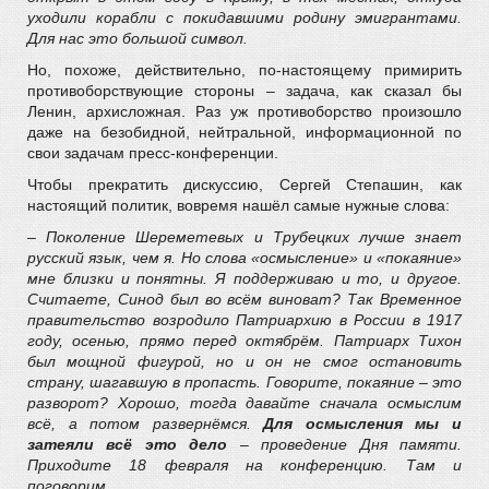
уходили корабли с покидавшими родину эмигрантами.
Для нас это большой символ.
Но, похоже, действительно, по-настоящему примирить
противоборствующие стороны – задача, как сказал бы
Ленин, архисложная. Раз уж противоборство произошло
даже на безобидной, нейтральной, информационной по
свои задачам пресс-конференции.
Чтобы прекратить дискуссию, Сергей Степашин, как
настоящий политик, вовремя нашёл самые нужные слова:
– Поколение Шереметевых и Трубецких лучше знает
русский язык, чем я. Но слова «осмысление» и «покаяние»
мне близки и понятны. Я поддерживаю и то, и другое.
Считаете, Синод был во всём виноват? Так Временное
правительство возродило Патриархию в России в 1917
году, осенью, прямо перед октябрём. Патриарх Тихон
был мощной фигурой, но и он не смог остановить
страну, шагавшую в пропасть. Говорите, покаяние – это
разворот? Хорошо, тогда давайте сначала осмыслим
всё, а потом развернёмся.
Для осмысления мы и
затеяли всё это дело
– проведение Дня памяти.
Приходите 18 февраля на конференцию. Там и
поговорим.