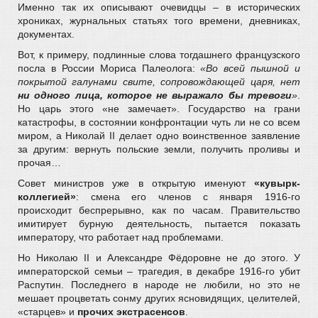
Именно так их описывают очевидцы – в исторических
хрониках, журнальных статьях того времени, дневниках,
документах.
Вот, к примеру, подлинные слова тогдашнего французского
посла в России Мориса Палеолога:
«Во всей пышной и
покрытой галунами свите, сопровождающей царя, нет
ни одного лица, которое не выражало бы тревоги
»
.
Но царь этого «не замечает». Государство на грани
катастрофы, в состоянии конфронтации чуть ли не со всем
миром, а Николай II делает одно воинственное заявление
за другим: вернуть польские земли, получить проливы и
прочая…
Совет министров уже в открытую именуют
«кувырк-
коллегией»
: смена его членов с января 1916-го
происходит беспрерывно, как по часам. Правительство
имитирует бурную деятельность, пытается показать
императору, что работает над проблемами.
Но Николаю II и Александре Фёдоровне не до этого. У
императорской семьи – трагедия, в декабре 1916-го убит
Распутин. Последнего в народе не любили, но это не
мешает процветать сонму других ясновидящих, целителей,
«старцев» и
прочих экстрасенсов
.