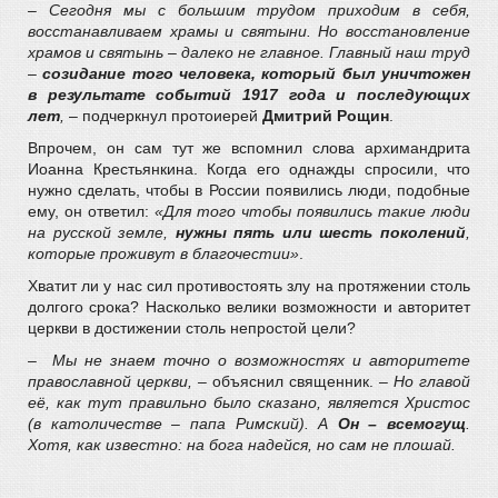
– Сегодня мы с большим трудом приходим в себя,
восстанавливаем храмы и святыни. Но восстановление
храмов и святынь – далеко не главное. Главный наш труд
–
созидание того человека, который был уничтожен
в результате событий 1917 года и последующих
лет
,
– подчеркнул протоиерей
Дмитрий Рощин
.
Впрочем, он сам тут же вспомнил слова архимандрита
Иоанна Крестьянкина. Когда его однажды спросили, что
нужно сделать, чтобы в России появились люди, подобные
ему, он ответил:
«Для того чтобы появились такие люди
на русской земле,
нужны пять или шесть поколений
,
которые проживут в благочестии»
.
Хватит ли у нас сил противостоять злу на протяжении столь
долгого срока? Насколько велики возможности и авторитет
церкви в достижении столь непростой цели?
– Мы не знаем точно о возможностях и авторитете
православной церкви,
– объяснил священник. –
Но главой
её, как тут правильно было сказано, является Христос
(в католичестве – папа Римский). А
Он – всемогущ
.
Хотя, как известно: на бога надейся, но сам не плошай.