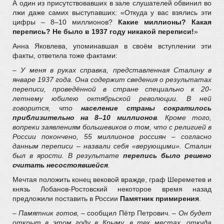
А один из присутствовавших в зале слушателей обвинил во
лжи даже самих выступавших: «Откуда у вас взялись эти
цифры – 8–10 миллионов?
Какие миллионы? Какая
перепись? Не было в 1937 году никакой переписи!
»
Анна Яковлева, упоминавшая в своём вступлении эти
факты, ответила тоже фактами:
– У меня в руках справка, представленная Сталину в
январе 1937 года. Она содержит сведения о результатах
переписи, проведённой в стране специально к 20-
летнему юбилею октябрьской революции. В ней
говорится, что
население страны сократилось
приблизительно на 8–10 миллионов
. Кроме того,
вопреки заявлениям большевиков о том, что с религией в
России покончено, 55 миллионов россиян – согласно
данным переписи – назвали себя «верующими». Сталин
был в ярости. В результате
перепись было решено
считать несостоявшейся
.
Мечтая положить конец вековой вражде, граф Шереметев и
князь Лобанов-Ростовский некоторое время назад
предложили поставить в России
Памятник примирения
.
– Памятник готов,
– сообщил Пётр Петрович. –
Он будет
открыт в этом году в Крыму, в тех местах, откуда