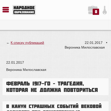
0
История. Обществознание. Методика преподавания. Учебные пособия
Русский язык. Литература. Филология. Лингвистика. Методика преподавания. Учебные пособия
Физика. Химия. Биология. Методика преподавания. Учебные пособия
←
К списку публикаций
22.01.2017
•
Вероника Милославская
22.01.2017
Вероника Милославская
Февраль 1917-го – трагедия,
которая не должна повториться
В канун страшных событий вековой