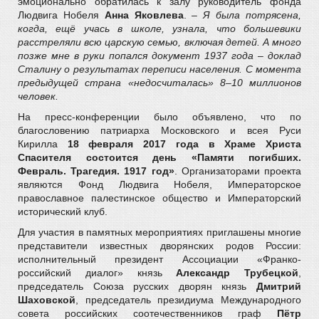
эмоционально обратилась к залу руководитель фонда
Людвига Нобеля
Анна Яковлева
. –
Я была потрясена,
когда, ещё учась в школе, узнала, что большевики
расстреляли всю царскую семью, включая детей. А много
позже мне в руки попался документ 1937 года – доклад
Сталину о результатах переписи населения. С момента
предыдущей страна «недосчиталась» 8–10 миллионов
человек.
На пресс-конференции было объявлено, что по
благословению патриарха Московского и всея Руси
Кирилла
18 февраля 2017 года в Храме Христа
Спасителя состоится день «Памяти погибших.
Февраль. Трагедия. 1917 год»
. Организаторами проекта
являются Фонд Людвига Нобеля, Императорское
православное палестинское общество и Императорский
исторический клуб.
Для участия в памятных мероприятиях приглашены многие
представители известных дворянских родов России:
исполнительный президент Ассоциации «Франко-
российский диалог» князь
Александр Трубецкой
,
председатель Союза русских дворян князь
Дмитрий
Шаховской
, председатель президиума Международного
совета российских соотечественников граф
Пётр