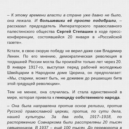
– К этому времени власти в стране уже давно не было,
она лежала. И
большевики её просто подобрали
,
–
рассказал председатель Императорского православного
палестинского общества
Сергей Степашин
в ходе пресс-
конференции, состоявшейся 20 января в «Российской
газете».
Кстати, в свою скорую победу не верил даже сам Владимир
Ленин. По его мнению, демократическая революция в
тогдашней России могла бы произойти только лет через 20.
В январе 1917-го, выступая перед рабочей молодежью
Швейцарии в Народном доме Цюриха, он предполагает:
«Мы, старики, может быть, не доживем до решающих битв
этой грядущей революции».
Тем не менее, она случилась. И стала единственной в
мире, которая привела к
геноциду собственного народа
.
– Она была направлена против основ религии, против
Русской православной церкви, против, по сути дела,
нашей культуры. За два года, 1917–1918, по
распоряжению Совнаркома были расстреляны 20 тысяч
священников. В 1937 – ещё 100 тысяч. До переворота в