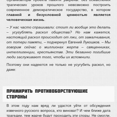
трагических уроков прошлого невозможно построить
современное демократическое государство, в котором
главной и безусловной ценностью является
человеческая жизнь
.
– У нас часто спрашивали: стоит ли вообще это делать
– усугублять раскол общества? Но нам кажется,
настоящий раскол происходит от лжи, от замалчивания,
от потери памяти,
– подчеркнул Евгений Лукошков. –
Мы
говорим сейчас о миллионах жертв – священниках,
интеллигенции, крестьянстве. Эти безвинно погибшие
люди заслуживают того, чтобы их вспомнили.
Поэтому они надеются не только не усугубить раскол, но
даже:
Примирить противоборствующие
стороны
В этом году нам вряд ли удастся уйти от обсуждения
извечного русского вопроса, кто виноват? И чем ближе дата
трагедии, тем жарче будут проходить эти споры. Не смогли,