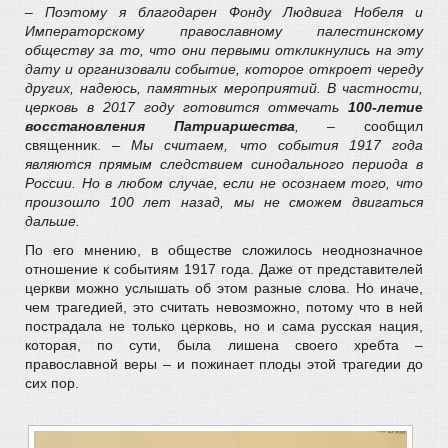
– Поэтому я благодарен Фонду Людвига Нобеля и
Императорскому православному палестинскому
обществу за то, что они первыми откликнулись на эту
дату и организовали событие, которое откроет череду
других, надеюсь, памятных мероприятий. В частности,
церковь в 2017 году готовится отмечать
100-летие
восстановления Патриаршества
,
– сообщил
священник. –
Мы считаем, что события 1917 года
являются прямым следствием синодального периода в
России. Но в любом случае, если не осознаем того, что
произошло 100 лет назад, мы не сможем двигаться
дальше.
По его мнению, в обществе сложилось неоднозначное
отношение к событиям 1917 года. Даже от представителей
церкви можно услышать об этом разные слова. Но иначе,
чем трагедией, это считать невозможно, потому что в ней
пострадала не только церковь, но и сама русская нация,
которая, по сути, была лишена своего хребта –
православной веры – и пожинает плоды этой трагедии до
сих пор.