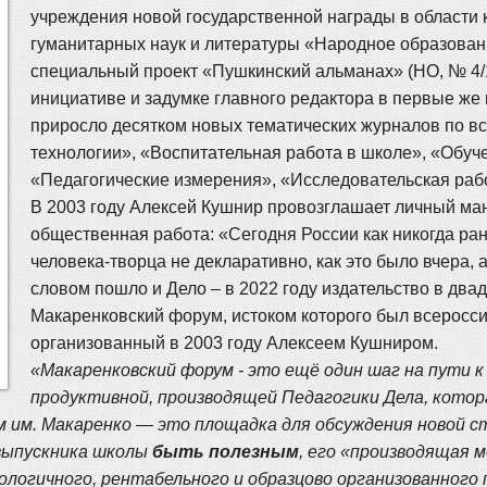
учреждения новой государственной награды в области 
гуманитарных наук и литературы «Народное образован
специальный проект «Пушкинский альманах» (НО, № 4
инициативе и задумке главного редактора в первые же 
приросло десятком новых тематических журналов по в
технологии», «Воспитательная работа в школе», «Обуч
«Педагогические измерения», «Исследовательская рабо
В 2003 году Алексей Кушнир провозглашает личный ман
общественная работа: «Сегодня России как никогда р
человека-творца не декларативно, как это было вчера,
словом пошло и Дело – в 2022 году издательство в дв
Макаренковский форум, истоком которого был всеросси
организованный в 2003 году Алексеем Кушниром.
«Макаренковский форум - это ещё один шаг на пути к
продуктивной, производящей Педагогики Дела, котора
м им. Макаренко — это площадка для обсуждения новой с
 выпускника школы
быть полезным
, его «производящая 
логичного, рентабельного и образцово организованного 