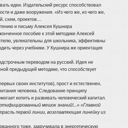
вать идеи. Издательский ресурс способствовал
ти и даже вооружения. «Из чего же, из чего же,
ей, схем, проектов…
чтению и письму Алексея Кушнира
аконченное пособие к этой методике Алексей
ителю, увлекательны для школьника, эффективны
одить через учебники. У Кушнира же ориентация
одстрочным переводом на русский. Идея не
нной предыдущей методике, что способствует
ервых своих институтов), прост и естественен,
питания человека. Следование принципу
могает копить и развивать человеческий капитал.
ертифицированный мешок знаний!...» «Главной
расль первой линии, возглавляющая линейку из
бованного тоже, закручивала в энергетическую