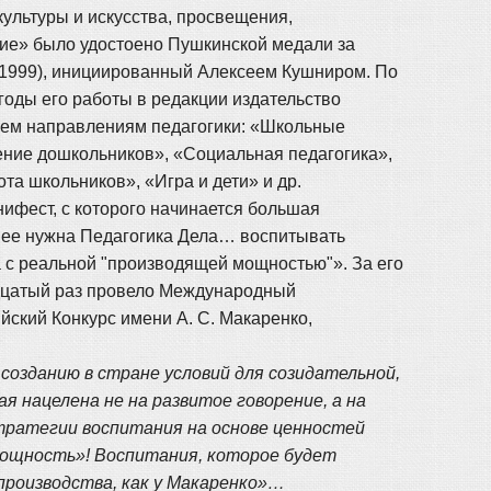
культуры и искусства, просвещения,
ие» было удостоено Пушкинской медали за
/1999), инициированный Алексеем Кушниром. По
годы его работы в редакции издательство
сем направлениям педагогики: «Школьные
ение дошкольников», «Социальная педагогика»,
та школьников», «Игра и дети» и др.
ифест, с которого начинается большая
анее нужна Педагогика Дела… воспитывать
 а с реальной "производящей мощностью"». За его
адцатый раз провело Международный
йский Конкурс имени А. С. Макаренко,
 созданию в стране условий для созидательной,
я нацелена не на развитое говорение, а на
тратегии воспитания на основе ценностей
мощность»! Воспитания, которое будет
производства, как у Макаренко»…