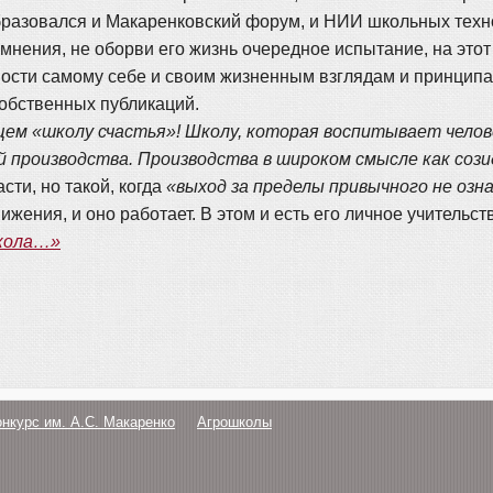
бразовался и Макаренковский форум, и НИИ школьных техно
омнения, не оборви его жизнь очередное испытание, на это
рности самому себе и своим жизненным взглядам и принципа
собственных публикаций.
ем «школу счастья»! Школу, которая воспитывает чело
й производства. Производства в широком смысле как со
асти, но такой, когда
«выход за пределы привычного не озн
ижения, и оно работает. В этом и есть его личное учительств
школа…»
онкурс им. А.С. Макаренко
Агрошколы