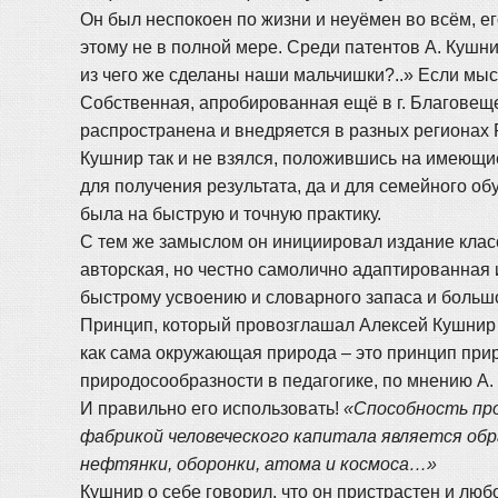
Он был неспокоен по жизни и неуёмен во всём, е
этому не в полной мере. Среди патентов А. Кушн
из чего же сделаны наши мальчишки?..» Если мысл
Собственная, апробированная ещё в г. Благовещ
распространена и внедряется в разных регионах 
Кушнир так и не взялся, положившись на имеющи
для получения результата, да и для семейного об
была на быструю и точную практику.
С тем же замыслом он инициировал издание клас
авторская, но честно самолично адаптированная 
быстрому усвоению и словарного запаса и большо
Принцип, который провозглашал Алексей Кушнир в 
как сама окружающая природа – это принцип при
природосообразности в педагогике, по мнению А. 
И правильно его использовать!
«Способность про
фабрикой человеческого капитала является обр
нефтянки, оборонки, атома и космоса…»
Кушнир о себе говорил, что он пристрастен и любо