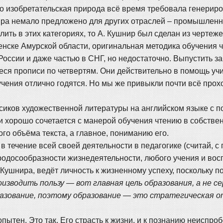
го изобретательская природа всё время требовала генериро
ира немало предложено для других отраслей – промышленнос
ить в этих категориях, то А. Кушнир был сделан из чертеж
енске Амурской области, оригинальная методика обучения 
России и даже частью в СНГ, но недостаточно. Выпустить з
еся прописи по четвертям. Они действительно в помощь уч
учения отлично годятся. Но мы же привыкли почти всё прох
сиков художественной литературы на английском языке с п
и хорошо сочетается с манерой обучения чтению в собстве
го объёма текста, а главное, пониманию его.
течение всей своей деятельности в педагогике (считай, с п
родосообразности жизнедеятельности, любого учения и вос
Кушнира, ведёт личность к жизненному успеху, поскольку по
изводить пользу — вот главная цель образования, а не с
азование, поэтому образование — это стратегическая от
пытен. Это так. Его страсть к жизни, и к познанию неиспро