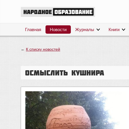
Главная
Новости
Журналы
Книги
←
К списку новостей
Осмыслить Кушнира