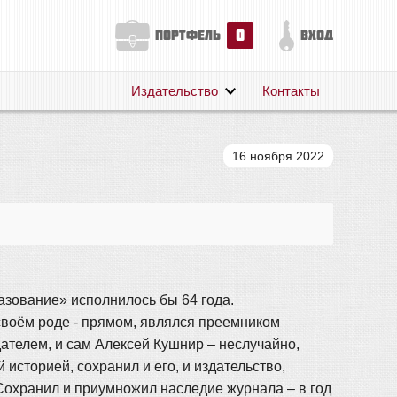
0
портфель
вход
Издательство
Контакты
О нас
Авторам
16 ноября 2022
Поддержка
Публикации
азование» исполнилось бы 64 года.
 своём роде - прямом, являлся преемником
дателем, и сам Алексей Кушнир – неслучайно,
 историей, сохранил и его, и издательство,
. Сохранил и приумножил наследие журнала – в год