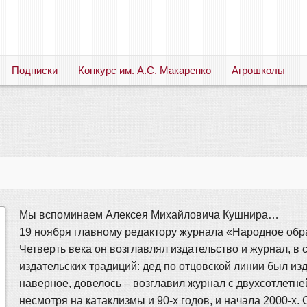
Подписки
Конкурс им. А.С. Макаренко
Агрошколы
Русский язык. Литература. Филология. Лингвистика. Методика преподавания. Учебные пособия
Мы вспоминаем Алексея Михайловича Кушнира…
19 ноября главному редактору журнала «Народное обр
Четверть века он возглавлял издательство и журнал, в
издательских традиций: дед по отцовской линии был из
наверное, довелось – возглавил журнал с двухсотлетней
несмотря на катаклизмы и 90-х годов, и начала 2000-х