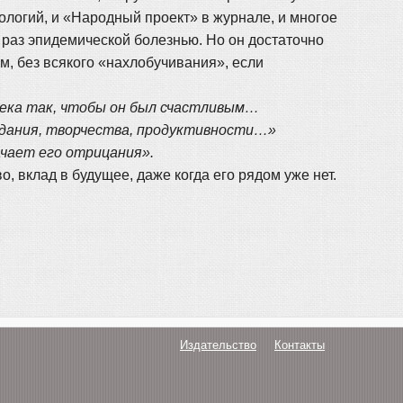
логий, и «Народный проект» в журнале, и многое
т раз эпидемической болезнью. Но он достаточно
м, без всякого «нахлобучивания», если
века так, чтобы он был счастливым…
зидания, творчества, продуктивности…»
ачает его отрицания».
о, вклад в будущее, даже когда его рядом уже нет.
Издательство
Контакты
О нас
Авторам
Поддержка