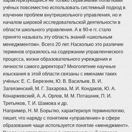
характеризующийся не только серьёзными попытками
учёных повсеместно использовать системный подход в
изучении проблем внутришкольного управления, но и
началом широкой исследовательской деятельности в
области школьного управления. А в 90-е гг. стало
принято называть эту область знаний «школьным
менеджментом». Всего 20 лет. Насколько это различие
терминов отразилось на содержании управленческого
процесса, жизни образовательного учреждения и
личности самого директора? Многолетние научные
изыскания в этой области связаны с именами таких
учёных: Е. С. Березняк, Ю. В. Васильев, В. И.
Загвязинский, М. Г. Захарова, М. И. Кондаков, Ю. А.
Конаржевский, А. А. Орлов, М. М. Поташник, П. И.
Третьяков, Т. И. Шамова и др.
Например, Н. М. Борытко, характеризуя терминологию,
пишет, что наряду с понятием «управление» в сфере
образования чаще используется понятие «менеджмент».