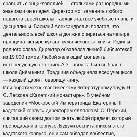
сравнить с энциклопедией — столькими разнородными
знаниями он владел. Директор мог заменить любого
педагога своей школы, так как знал все учебные планы и
дисциплины. Василий Александрович полагал, что
деятельность всей школы должна опираться на четыре
принципа, четыре культа: культ человека, книги, Родины,
родного слова. Директор обзавёлся личной библиотекой
из 19 000 томов. Любой желающий мог взять
интересующую его книгу. А 31 августа был выбран в
школе Днём книги. Традиция объединяла всех учащихся
— каждый дарил товарищу книгу.
Или обратимся к классическому литературному труду Н.
С. Лескова «Кадетский монастырь». В учебном
заведении «Московский Императрицы Екатерины II
кадетский корпус» директором являлся М. С. Перский,
считавший своим долгом знать любой предмет, который
преподавали в корпусе. Будучи воспитанником этого
кадетского корпуса, он и сам обладал доблестью,