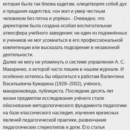
которая была так близка кадетам, олицетворяя собой дух
и предания кадетства; «он жил и умер честным
человеком без пятна и упрёка» . Очевидно, что
директором была создана особая воспитательная
атмосфера учебного заведения: ни один из подчинённых
и учеников не мог усомниться в его профессиональной
компетенции или высказать подозрение в незаконной
деятельности.
Далее не могу не упомянуть о системе управления А. С.
Макаренко, о которой часто пишем в нашем журнале. И
особенно хотелось бы обратиться к работам Валентина
Васильевича Кумарина (1928–2002), учёного,
макаренковеда, публициста. Последние десять лет
жизни предметом исследования учёного стало
обоснование методологического фундамента педагогики
на базе классического наследия, изучения кризисных
явлений педагогической практики, развенчание
педагогических стереотипов и догм. Его статья