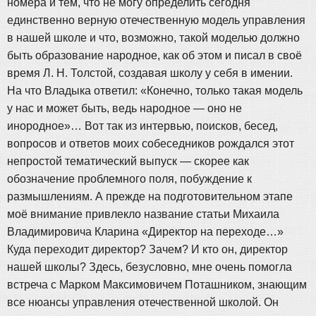
номера и тем, что не могу определить сегодня
единственно верную отечественную модель управления
в нашей школе и что, возможно, такой моделью должно
быть образование народное, как об этом и писал в своё
время Л. Н. Толстой, создавая школу у себя в имении.
На что Владыка ответил: «Конечно, только такая модель
у нас и может быть, ведь народное — оно не
инородное»… Вот так из интервью, поисков, бесед,
вопросов и ответов моих собеседников рождался этот
непростой тематический выпуск — скорее как
обозначение проблемного поля, побуждение к
размышлениям. А прежде на подготовительном этапе
моё внимание привлекло название статьи Михаила
Владимировича Кларина «Директор на переходе…»
Куда переходит директор? Зачем? И кто он, директор
нашей школы? Здесь, безусловно, мне очень помогла
встреча с Марком Максимовичем Поташником, знающим
все нюансы управления отечественной школой. Он