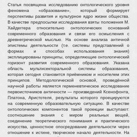
Статья посвящена исследованию онтологического уровня
феномена «образование», который формирует
перспективы развития и культурное ядро жизни общества.
В качестве предпосылки исследования взяты положения М.
Хайдеггера относительно онтологических оснований
современного образования и связи его осмысления с
древнегреческой мыслью. На основе анализа античной
эпистемы деятельности (т.е. системы представлений о
формах и способах использования знания)
эксплицированы принципы, определяющие онтологический
горизонт развития современного образования. Указана
область мультисекторальной системы образования,
которая сегодня становится приёмником и носителем этих
принципов. Методологической основой, проведённой
научной работы является герменевтическое исследование
первоисточников античности — произведений Ксенофонта,
Платона, Аристотеля, результаты которого проецируются
на современную образовательную ситуацию. В качестве
онтологических компонентов такой проекции выступают:
соотношение знания с миром реальных вещей,
соединение теоретического понимания и практического
искусства, ценностное опосредование деятельности через
отношение к истине, творческое начало деятельности. На