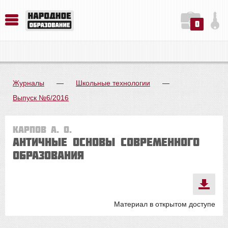
0
История. Обществознание. Методика преподавания. Учебные пособия
Русский язык. Литература. Филология. Лингвистика. Методика преподавания. Учебные пособия
Физика. Химия. Биология. Методика преподавания. Учебные пособия
Журналы
—
Школьные технологии
—
Выпуск №6/2016
Карпов А. О.
Античные основы современного
образования
Материал в открытом доступе