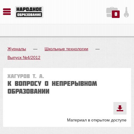
0
История. Обществознание. Методика преподавания. Учебные пособия
Русский язык. Литература. Филология. Лингвистика. Методика преподавания. Учебные пособия
Физика. Химия. Биология. Методика преподавания. Учебные пособия
Журналы
—
Школьные технологии
—
Выпуск №4/2012
Хагуров Т. А.
К вопросу о непрерывном
образовании
Материал в открытом доступе