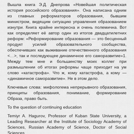
Вышла книга Э.Д. Днепрова «Новейшая политическая
история российского образования». Она написана одним
из главных реформаторов образования, бывшим
министром, видящим ситуацию управления образованием
изнутри. Книга крайне интересна и очень полемична. Вот
как определяет её автор один из итогов двадцатилетних
реформ: «Реформирование образования — это бесценный
продукт усилий образовательного сообщества,
обеспечивших как выживание отечественного образования
<…>, так и последующее динамичное его саморазвитие»1.
Между тем мне и большинству моих коллег при
размышлении об итогах реформы чаще приходит на ум
слово «катастрофа». Что ж, кому катастрофа, а кому —
«динамичное саморазвитие». Не в этом дело.
Ключевые слова: мифологема непрерывного образования,
принципы образования, понимание, формирование
Образа, право быть.
To the question of continuing education
Temiyr A. Hagurov, Professor of Kuban State University, a
Leading Researcher at the Institute of Sociology Academy of
Sciences, Russian Academy of Science, Doctor of Social
Sciences