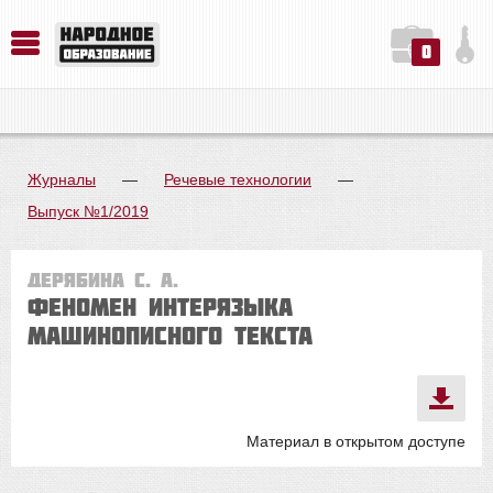
0
История. Обществознание. Методика преподавания. Учебные пособия
Русский язык. Литература. Филология. Лингвистика. Методика преподавания. Учебные пособия
Физика. Химия. Биология. Методика преподавания. Учебные пособия
Журналы
—
Речевые технологии
—
Выпуск №1/2019
Дерябина С. А.
Феномен интерязыка
машинописного текста
Материал в открытом доступе