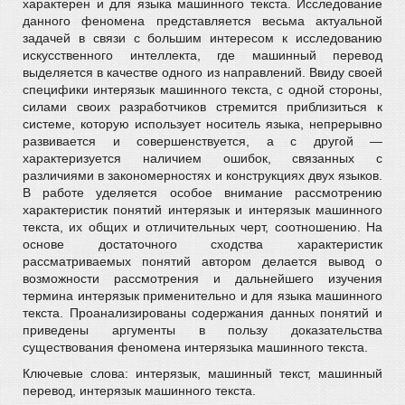
характерен и для языка машинного текста. Исследование
данного феномена представляется весьма актуальной
задачей в связи с большим интересом к исследованию
искусственного интеллекта, где машинный перевод
выделяется в качестве одного из направлений. Ввиду своей
специфики интерязык машинного текста, с одной стороны,
силами своих разработчиков стремится приблизиться к
системе, которую использует носитель языка, непрерывно
развивается и совершенствуется, а с другой —
характеризуется наличием ошибок, связанных с
различиями в закономерностях и конструкциях двух языков.
В работе уделяется особое внимание рассмотрению
характеристик понятий интерязык и интерязык машинного
текста, их общих и отличительных черт, соотношению. На
основе достаточного сходства характеристик
рассматриваемых понятий автором делается вывод о
возможности рассмотрения и дальнейшего изучения
термина интерязык применительно и для языка машинного
текста. Проанализированы содержания данных понятий и
приведены аргументы в пользу доказательства
существования феномена интерязыка машинного текста.
Ключевые слова: интерязык, машинный текст, машинный
перевод, интерязык машинного текста.