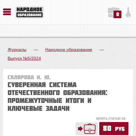
0
История. Обществознание. Методика преподавания. Учебные пособия
Русский язык. Литература. Филология. Лингвистика. Методика преподавания. Учебные пособия
Физика. Химия. Биология. Методика преподавания. Учебные пособия
Журналы
—
Народное образование
—
Выпуск №5/2024
Склярова Н. Ю.
Суверенная система
отечественного образования:
промежуточные итоги и
ключевые задачи
купить статью за
80
руб