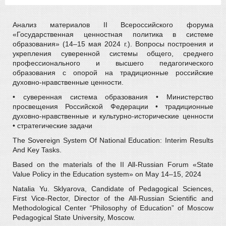
Анализ материалов II Всероссийского форума
«Государственная ценностная политика в системе
образования» (14–15 мая 2024 г.). Вопросы построения и
укрепления суверенной системы общего, среднего
профессионального и высшего педагогического
образования с опорой на традиционные российские
духовно-нравственные ценности.
• суверенная система образования • Министерство
просвещения Российской Федерации • традиционные
духовно-нравственные и культурно-исторические ценности
• стратегические задачи
The Sovereign System Of National Education: Interim Results
And Key Tasks.
Based on the materials of the II All-Russian Forum «State
Value Policy in the Education system» on May 14–15, 2024
Natalia Yu. Sklyarova, Candidate of Pedagogical Sciences,
First Vice-Rector, Director of the All-Russian Scientific and
Methodological Center “Philosophy of Education” of Moscow
Pedagogical State University, Moscow.