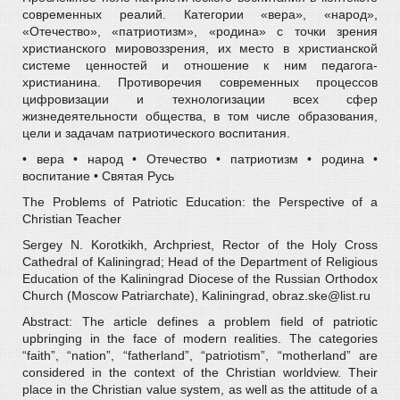
современных реалий. Категории «вера», «народ»,
«Отечество», «патриотизм», «родина» с точки зрения
христианского мировоззрения, их место в христианской
системе ценностей и отношение к ним педагога-
христианина. Противоречия современных процессов
цифровизации и технологизации всех сфер
жизнедеятельности общества, в том числе образования,
цели и задачам патриотического воспитания.
• вера • народ • Отечество • патриотизм • родина •
воспитание • Святая Русь
The Problems of Patriotic Education: the Perspective of a
Christian Teacher
Sergey N. Korotkikh, Archpriest, Rector of the Holy Cross
Cathedral of Kaliningrad; Head of the Department of Religious
Education of the Kaliningrad Diocese of the Russian Orthodox
Church (Moscow Patriarchate), Kaliningrad, obraz.ske@list.ru
Abstract: The article defines a problem field of patriotic
upbringing in the face of modern realities. The categories
“faith”, “nation”, “fatherland”, “patriotism”, “motherland” are
considered in the context of the Christian worldview. Their
place in the Christian value system, as well as the attitude of a