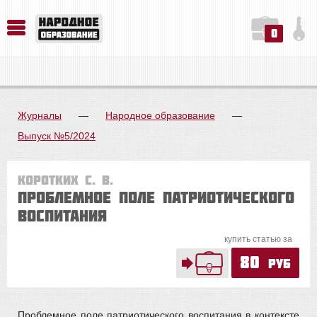
0
История. Обществознание. Методика преподавания. Учебные пособия
Русский язык. Литература. Филология. Лингвистика. Методика преподавания. Учебные пособия
Физика. Химия. Биология. Методика преподавания. Учебные пособия
Журналы
—
Народное образование
—
Выпуск №5/2024
Коротких С. В.
Проблемное поле патриотического
воспитания
купить статью за
80
руб
Проблемное поле патриотического воспитания в контексте