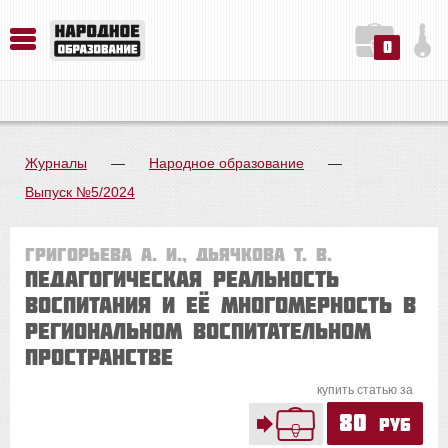
0
История. Обществознание. Методика преподавания. Учебные пособия
Русский язык. Литература. Филология. Лингвистика. Методика преподавания. Учебные пособия
Физика. Химия. Биология. Методика преподавания. Учебные пособия
Журналы
—
Народное образование
—
Выпуск №5/2024
Григорьева А. И., Дьячкова Т. В.
Педагогическая реальность
воспитания и её многомерность в
региональном воспитательном
пространстве
купить статью за
80
руб