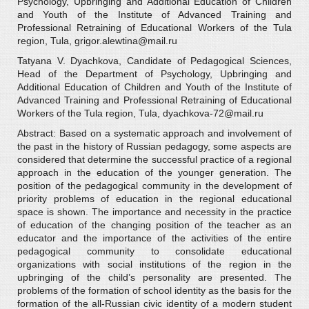
Psychology, Upbringing and Additional Education of Children
and Youth of the Institute of Advanced Training and
Professional Retraining of Educational Workers of the Tula
region, Tula, grigor.alewtina@mail.ru
Tatyana V. Dyachkova, Candidate of Pedagogical Sciences,
Head of the Department of Psychology, Upbringing and
Additional Education of Children and Youth of the Institute of
Advanced Training and Professional Retraining of Educational
Workers of the Tula region, Tula, dyachkova-72@mail.ru
Abstract: Based on a systematic approach and involvement of
the past in the history of Russian pedagogy, some aspects are
considered that determine the successful practice of a regional
approach in the education of the younger generation. The
position of the pedagogical community in the development of
priority problems of education in the regional educational
space is shown. The importance and necessity in the practice
of education of the changing position of the teacher as an
educator and the importance of the activities of the entire
pedagogical community to consolidate educational
organizations with social institutions of the region in the
upbringing of the child’s personality are presented. The
problems of the formation of school identity as the basis for the
formation of the all-Russian civic identity of a modern student