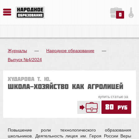
0
История. Обществознание. Методика преподавания. Учебные пособия
Русский язык. Литература. Филология. Лингвистика. Методика преподавания. Учебные пособия
Физика. Химия. Биология. Методика преподавания. Учебные пособия
Журналы
—
Народное образование
—
Выпуск №4/2024
Хударова Т. Ю.
Школа-хозяйство как агролицей
купить статью за
80
руб
Повышение роли технологического образования
школьников. Деятельность лицея им. Героя России Веры