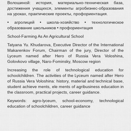
Волошиной: история, материально-техническая база,
достижения учащихся, элементы агробизнес-образования
на уроках, практические проекты, профориентация.
• агролицей • школа-хозяйство • технологическое
образование школьников • профориентация
School-Farming As An Agricultural School
Tatyana Yu. Khudarova, Executive Director of the International
Makarenkov Forum, Chairman of the jury, Director of the
Lyceum named after Hero of Russia Vera Voloshina,
Golovkovo village, Naro-Fominsky, Moscow region
Increasing the role of technological education for
schoolchildren. The activities of the Lyceum named after Hero
of Russia Vera Voloshina: history, material and technical base,
student achieve ments, ele ments of agribusiness education in
the classroom, practical projects, career guidance.
Keywords: agro-lyceum, school-economy, technological
education of schoolchildren, career guidance