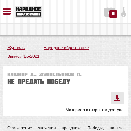
0
История. Обществознание. Методика преподавания. Учебные пособия
Русский язык. Литература. Филология. Лингвистика. Методика преподавания. Учебные пособия
Физика. Химия. Биология. Методика преподавания. Учебные пособия
Журналы
—
Народное образование
—
Выпуск №5/2021
Кушнир А., Замостьянов А.
Не предать Победу
Материал в открытом доступе
Осмысление значения праздника Победы, нашего