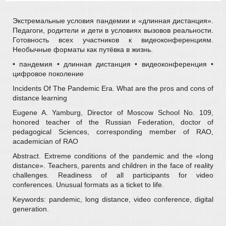
Экстремальные условия пандемии и «длинная дистанция».
Педагоги, родители и дети в условиях вызовов реальности.
Готовность всех участников к видеоконференциям.
Необычные форматы как путёвка в жизнь.
• пандемия • длинная дистанция • видеоконференция •
цифровое поколение
Incidents Of The Pandemic Era. What are the pros and cons of
distance learning
Eugene A. Yamburg, Director of Moscow School No. 109,
honored teacher of the Russian Federation, doctor of
pedagogical Sciences, corresponding member of RAO,
academician of RAO
Abstract. Extreme conditions of the pandemic and the «long
distance». Teachers, parents and children in the face of reality
challenges. Readiness of all participants for video
conferences. Unusual formats as a ticket to life.
Keywords: pandemic, long distance, video conference, digital
generation.