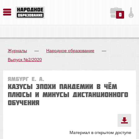
0
История. Обществознание. Методика преподавания. Учебные пособия
Русский язык. Литература. Филология. Лингвистика. Методика преподавания. Учебные пособия
Физика. Химия. Биология. Методика преподавания. Учебные пособия
Журналы
—
Народное образование
—
Выпуск №2/2020
Ямбург Е. А.
Казусы эпохи пандемии В чём
плюсы и минусы дистанционного
обучения
Материал в открытом доступе