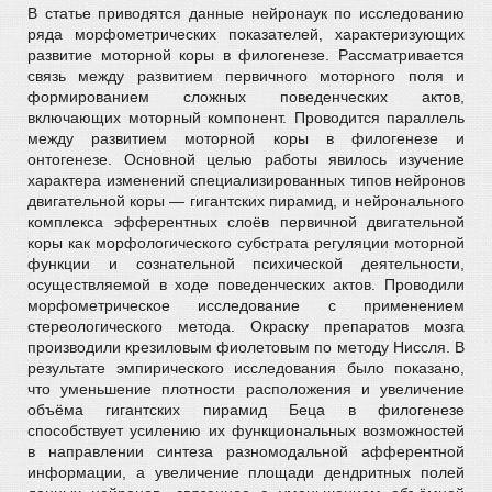
В статье приводятся данные нейронаук по исследованию
ряда морфометрических показателей, характеризующих
развитие моторной коры в филогенезе. Рассматривается
связь между развитием первичного моторного поля и
формированием сложных поведенческих актов,
включающих моторный компонент. Проводится параллель
между развитием моторной коры в филогенезе и
онтогенезе. Основной целью работы явилось изучение
характера изменений специализированных типов нейронов
двигательной коры — гигантских пирамид, и нейронального
комплекса эфферентных слоёв первичной двигательной
коры как морфологического субстрата регуляции моторной
функции и сознательной психической деятельности,
осуществляемой в ходе поведенческих актов. Проводили
морфометрическое исследование с применением
стереологического метода. Окраску препаратов мозга
производили крезиловым фиолетовым по методу Ниссля. В
результате эмпирического исследования было показано,
что уменьшение плотности расположения и увеличение
объёма гигантских пирамид Беца в филогенезе
способствует усилению их функциональных возможностей
в направлении синтеза разномодальной афферентной
информации, а увеличение площади дендритных полей