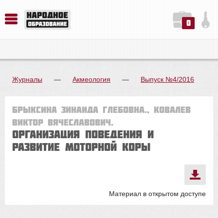
0
История. Обществознание. Методика преподавания. Учебные пособия
Русский язык. Литература. Филология. Лингвистика. Методика преподавания. Учебные пособия
Физика. Химия. Биология. Методика преподавания. Учебные пособия
Журналы
—
Акмеология
—
Выпуск №4/2016
Брыксина Зинаида Глебовна., Ковалев
Виктор Вячеславович.
ОРГАНИЗАЦИЯ ПОВЕДЕНИЯ И
РАЗВИТИЕ МОТОРНОЙ КОРЫ
Материал в открытом доступе