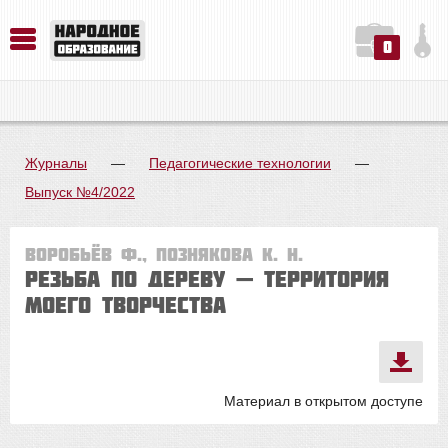
0
История. Обществознание. Методика преподавания. Учебные пособия
Русский язык. Литература. Филология. Лингвистика. Методика преподавания. Учебные пособия
Физика. Химия. Биология. Методика преподавания. Учебные пособия
Журналы
—
Педагогические технологии
—
Выпуск №4/2022
Воробьёв Ф., Познякова К. Н.
Резьба по дереву — территория
моего творчества
Материал в открытом доступе