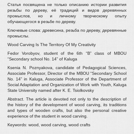
Статья посвящена не только описанию истории развития
резьбы по дереву, её традиций и видов деревянных
промыслов, но и личному творческому опыту
обучающегося в резьбе по дереву.
Ключевые слова: древесина, резьба по дереву, деревянные
промыслы.
Wood Carving Is The Territory Of My Creativity
Fedor Vorobyov, student of the 6th “B” class of MBOU
“Secondary school No. 14” of Kaluga
Ksenia N. Poznyakova, candidate of Pedagogical Sciences,
Associate Professor, Director of the MBOU “Secondary School
No. 14” in Kaluga, Associate Professor of the Department of
Social Adaptation and Organization of Work with Youth, Kaluga
State University named after K. E. Tsiolkovsky
Abstract. The article is devoted not only to the description of
the history of the development of wood carving, its traditions
and types of wooden crafts, but also the personal creative
experience of the student in wood carving.
Keywords: wood, wood carving, wood crafts