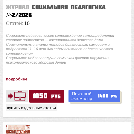
Журнал
Социальная педагогика
№2/2026
Статей:
10
Социально-педагогическое сопровождение самоопределения
старших подростков — воспитанников детского дома
Сравнительный анализ методов диагностики самооценки
подростков 11–16 лет для задач психолого-педагогического
сопровождения
Социальное неблагополучие семьи как фактор нарушения
психологического здоровья детей
...
подробнее
Печатный
1050
1400
руб
руб
экземпляр
купить отдельные статьи