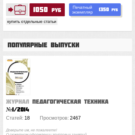
Печатный
1050
1350
руб
руб
экземпляр
купить отдельные статьи
Популярные выпуски
Журнал
Педагогическая техника
№1/2014
Статей:
18
Просмотров:
2467
Доверьте им, не пожалеете!
О сюжетном оформлении групповых занятий