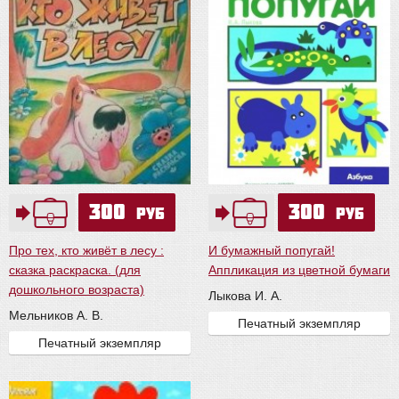
300
300
руб
руб
Про тех, кто живёт в лесу :
И бумажный попугай!
сказка раскраска. (для
Аппликация из цветной бумаги
дошкольного возраста)
Лыкова И. А.
Мельников А. В.
Печатный экземпляр
Печатный экземпляр