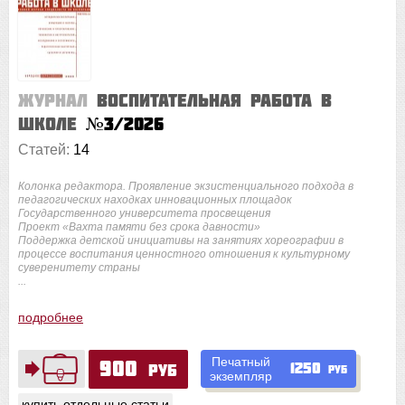
Журнал
Воспитательная работа в
школе
№3/2026
Статей:
14
Колонка редактора. Проявление экзистенциального подхода в
педагогических находках инновационных площадок
Государственного университета просвещения
Проект «Вахта памяти без срока давности»
Поддержка детской инициативы на занятиях хореографии в
процессе воспитания ценностного отношения к культурному
суверенитету страны
...
подробнее
Печатный
900
1250
руб
руб
экземпляр
купить отдельные статьи