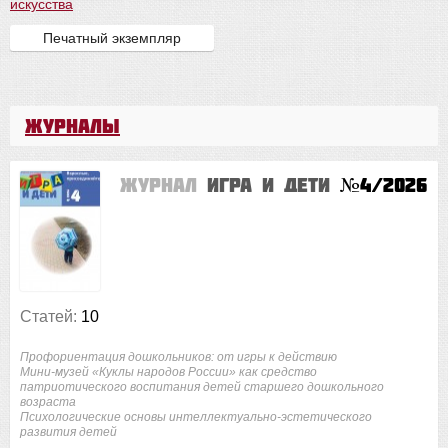
искусства
Печатный экземпляр
Журналы
Журнал
Игра и дети
№4/2026
Статей:
10
Профориентация дошкольников: от игры к действию
Мини-музей «Куклы народов России» как средство
патриотического воспитания детей старшего дошкольного
возраста
Психологические основы интеллектуально-эстетического
развития детей
...