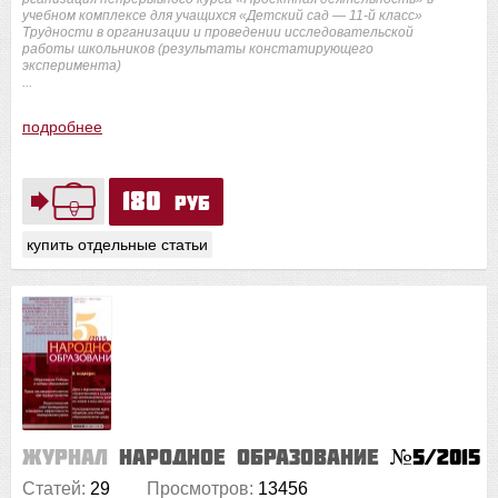
учебном комплексе для учащихся «Детский сад — 11-й класс»
Трудности в организации и проведении исследовательской
работы школьников (результаты констатирующего
эксперимента)
...
подробнее
180
руб
купить отдельные статьи
Журнал
Народное образование
№5/2015
Статей:
29
Просмотров:
13456