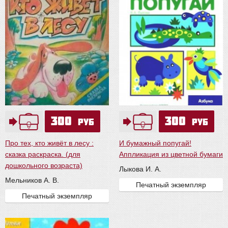
300
300
руб
руб
Про тех, кто живёт в лесу :
И бумажный попугай!
сказка раскраска. (для
Аппликация из цветной бумаги
дошкольного возраста)
Лыкова И. А.
Мельников А. В.
Печатный экземпляр
Печатный экземпляр