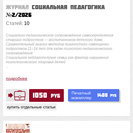
Журнал
Социальная педагогика
№2/2026
Статей:
10
Социально-педагогическое сопровождение самоопределения
старших подростков — воспитанников детского дома
Сравнительный анализ методов диагностики самооценки
подростков 11–16 лет для задач психолого-педагогического
сопровождения
Социальное неблагополучие семьи как фактор нарушения
психологического здоровья детей
...
подробнее
Печатный
1050
1400
руб
руб
экземпляр
купить отдельные статьи