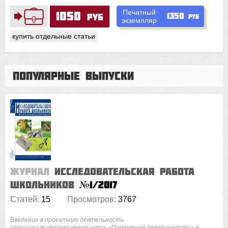
Печатный
1050
1350
руб
руб
экземпляр
купить отдельные статьи
Популярные выпуски
Журнал
Исследовательская работа
школьников
№1/2017
Статей:
15
Просмотров:
3767
Введение в проектную деятельность
рганизация непрерывного курса «Проектная деятельность» в