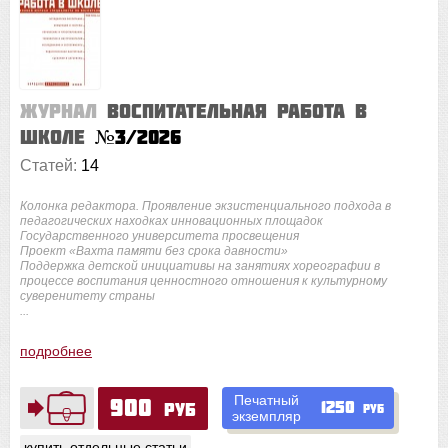
Журнал
Воспитательная работа в
школе
№3/2026
Статей:
14
Колонка редактора. Проявление экзистенциального подхода в
педагогических находках инновационных площадок
Государственного университета просвещения
Проект «Вахта памяти без срока давности»
Поддержка детской инициативы на занятиях хореографии в
процессе воспитания ценностного отношения к культурному
суверенитету страны
...
подробнее
Печатный
900
1250
руб
руб
экземпляр
купить отдельные статьи