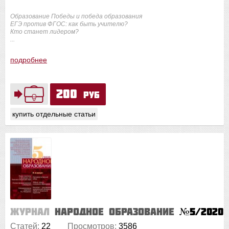
Образование Победы и победа образования
ЕГЭ против ФГОС: как быть учителю?
Кто станет лидером?
...
подробнее
200
руб
купить отдельные статьи
Журнал
Народное образование
№5/2020
Статей:
22
Просмотров:
3586