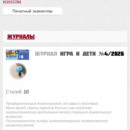
искусства
Печатный экземпляр
Журналы
Журнал
Игра и дети
№4/2026
Статей:
10
Профориентация дошкольников: от игры к действию
Мини-музей «Куклы народов России» как средство
патриотического воспитания детей старшего дошкольного
возраста
Психологические основы интеллектуально-эстетического
развития детей
...