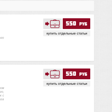
550
руб
купить отдельные статьи
ого
550
руб
купить отдельные статьи
вом
го,
к с
аза