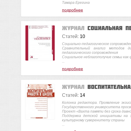
Тамара Ерегина
подробнее
Журнал
Социальная п
Статей:
10
Социально-педагогическое сопровожде
Сравнительный анализ методов ди
педагогического сопровождения
Социальное неблагополучие семьи как 
...
подробнее
Журнал
Воспитательн
Статей:
14
Колонка редактора. Проявление экзис
Государственного университета прос
Проект «Вахта памяти без срока давн
Поддержка детской инициативы на з
культурному суверенитету страны
...