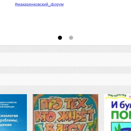
#макаренковский_форум