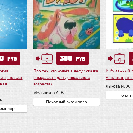
50
300
руб
руб
огия
Про тех, кто живёт в лесу : сказка
И бумажный п
мы, поиски,
раскраска. (для дошкольного
Аппликация и
вная
возраста)
Лыкова И. А.
Мельников А. В.
Печатн
в.
Печатный экземпляр
земпляр