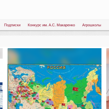
Подписки
Конкурс им. А.С. Макаренко
Агрошколы
Русский язык. Литература. Филология. Лингвистика. Методика преподавания. Учебные пособия