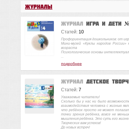
Журналы
Журнал
Игра и дети
№
Статей:
10
Профориентация дошкольников: от иг
Мини-музей «Куклы народов России»
возраста
Психологические основы интеллектуа
...
подробнее
Журнал
Детское твор
Статей:
7
Уважаемые читатели!
Сколько бы у нас ни было возможност
взаимодействия человека с жизнью явл
что ребёнок просто не может полагать
точки зрения ребёнка, вовсе не мень
мышления ребёнка. Это суть его жизн
Творческих вам успехов!
До новых встреч!