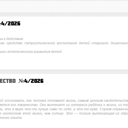
4/2026
ры к действию
 как средство патриотического воспитания детей старшего дошкольн
льно-эстетического развития детей
чество
№4/2026
ей осознавать, как человек понимает жизнь, самым ценным свидетельст
яется его творчество. Оно вытекает из интереса ребёнка к жизни, из то
, что в мире что-то лучше само по себе, а что-то хуже. Сорняк-одуванчи
ше необходим этой жизни, чем солнце. Это — поэзия, вытекающая из обр
енного опыта.