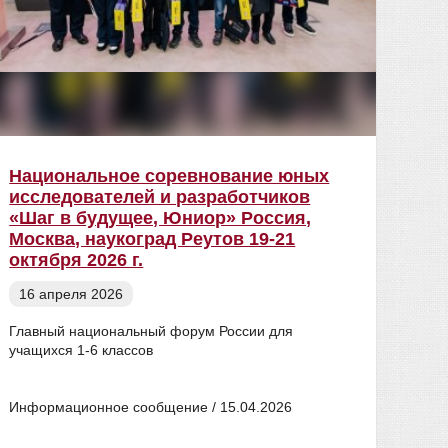
Национальное соревнование юных
Ито
исследователей и разработчиков
име
«Шаг в будущее, Юниор» Россия,
08
Москва, наукоград Реутов 19-21
октября 2026 г.
16 апреля 2026
Глав
«Про
Главный национальный форум России для
Доро
учащихся 1-6 классов
В РГ
Мака
Информационное сообщение / 15.04.2026
5-го