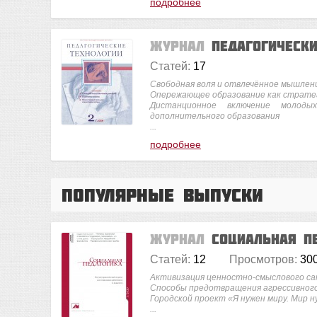
подробнее
Журнал
Педагогическ
Статей:
17
Свободная воля и отвлечённое мышлен
Опережающее образование как стратег
Дистанционное включение молод
дополнительного образования
...
подробнее
Популярные выпуски
Журнал
Социальная п
Статей:
12
Просмотров:
30
Активизация ценностно-смыслового са
Способы предотвращения агрессивного
Городской проект «Я нужен миру. Мир 
...