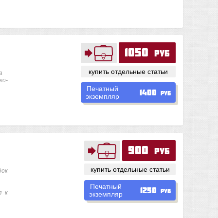
1050
руб
купить отдельные статьи
а
го-
Печатный
1400
руб
экземпляр
900
руб
купить отдельные статьи
док
Печатный
1250
руб
я к
экземпляр