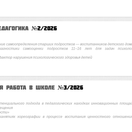
едагогика
№2/2026
ние самоопределения старших подростков — воспитанников детского дом
агностики самооценки подростков 11–16 лет для задач психоло
фактор нарушения психологического здоровья детей
ая работа в школе
№3/2026
тенциального подхода в педагогических находках инновационных площа
вещения
ости»
анятиях хореографии в процессе воспитания ценностного отношени