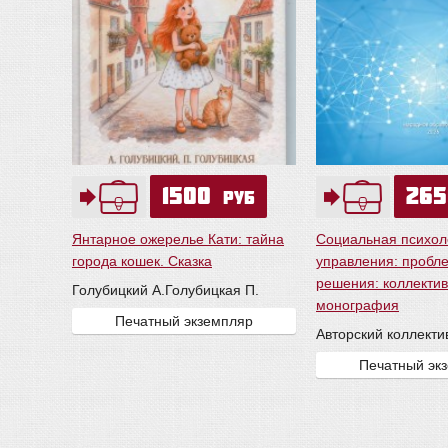
1500
26
руб
Янтарное ожерелье Кати: тайна
Социальная психол
города кошек. Сказка
управления: пробле
решения: коллекти
Голубицкий А.
Голубицкая П.
монография
Печатный экземпляр
Авторский коллекти
Печатный эк