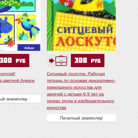
300
300
руб
руб
опугай!
Ситцевый лоскуток: Рабочая
з цветной бумаги
тетрадь по основам декоративно-
прикладного искусства для
занятий с детьми 6-9 лет на
ый экземпляр
уроках труда и изобразительного
искусства
Печатный экземпляр