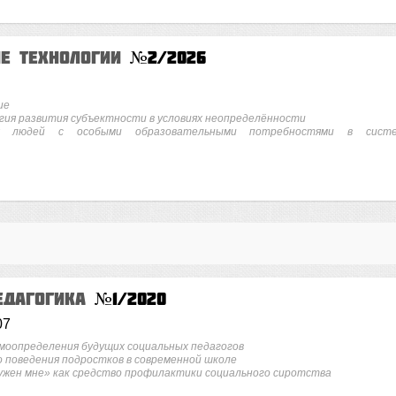
ие технологии
№2/2026
ие
ия развития субъектности в условиях неопределённости
ых людей с особыми образовательными потребностями в сист
едагогика
№1/2020
07
моопределения будущих социальных педагогов
 поведения подростков в современной школе
нужен мне» как средство профилактики социального сиротства