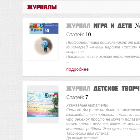
Журналы
Журнал
Игра и дети
№
Статей:
10
Профориентация дошкольников: от иг
Мини-музей «Куклы народов России»
возраста
Психологические основы интеллектуа
...
подробнее
Журнал
Детское твор
Статей:
7
Уважаемые читатели!
Сколько бы у нас ни было возможност
взаимодействия человека с жизнью явл
что ребёнок просто не может полагать
точки зрения ребёнка, вовсе не мень
мышления ребёнка. Это суть его жизн
Творческих вам успехов!
До новых встреч!