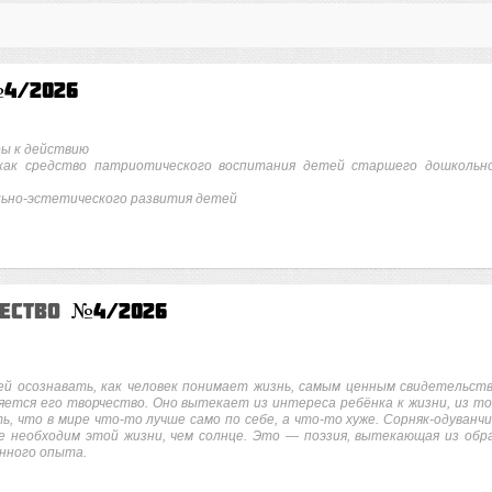
4/2026
ры к действию
 как средство патриотического воспитания детей старшего дошкольн
льно-эстетического развития детей
чество
№4/2026
ей осознавать, как человек понимает жизнь, самым ценным свидетельст
яется его творчество. Оно вытекает из интереса ребёнка к жизни, из то
, что в мире что-то лучше само по себе, а что-то хуже. Сорняк-одуванчи
ше необходим этой жизни, чем солнце. Это — поэзия, вытекающая из обр
енного опыта.