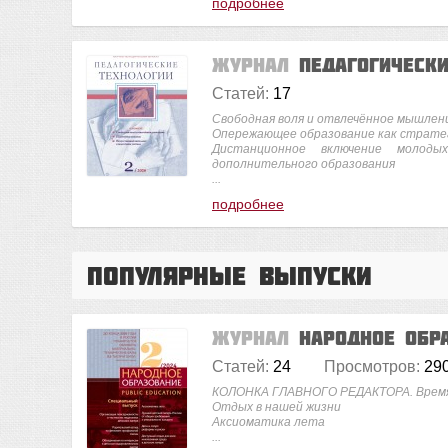
подробнее
Журнал
Педагогическ
Статей:
17
Свободная воля и отвлечённое мышлен
Опережающее образование как стратег
Дистанционное включение молод
дополнительного образования
...
подробнее
Популярные выпуски
Журнал
Народное обр
Статей:
24
Просмотров:
29
КОЛОНКА ГЛАВНОГО РЕДАКТОРА. Врем
Отдых в нашей жизни
Аксиоматика лета
...