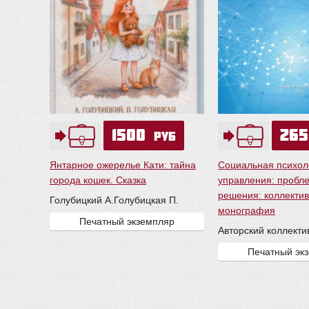
1500
26
руб
Янтарное ожерелье Кати: тайна
Социальная психол
города кошек. Сказка
управления: пробле
решения: коллекти
Голубицкий А.
Голубицкая П.
монография
Печатный экземпляр
Авторский коллекти
Печатный эк