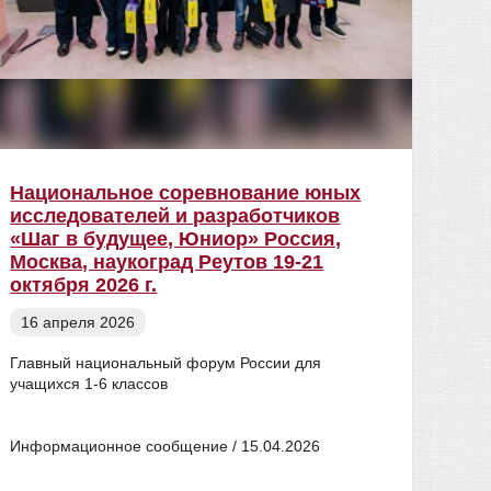
Национальное соревнование юных
Ито
исследователей и разработчиков
име
«Шаг в будущее, Юниор» Россия,
08
Москва, наукоград Реутов 19-21
октября 2026 г.
16 апреля 2026
Глав
«Про
Главный национальный форум России для
Доро
учащихся 1-6 классов
В РГ
Мака
Информационное сообщение / 15.04.2026
5-го