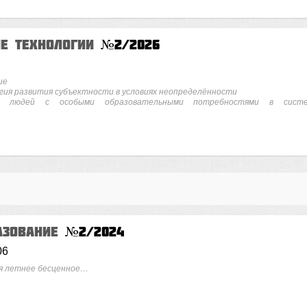
ие технологии
№2/2026
ие
ия развития субъектности в условиях неопределённости
ых людей с особыми образовательными потребностями в сист
азование
№2/2024
06
я летнее бесценное…