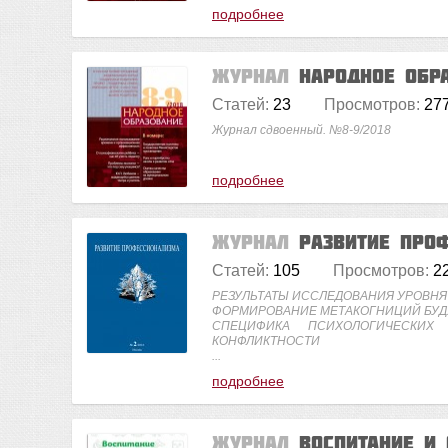
подробнее
Журнал
Народное обр
Статей:
23
Просмотров:
27
Журнал сдвоенный. №8-9/2018
подробнее
Журнал
Развитие про
Статей:
105
Просмотров:
2
РЕЗУЛЬТАТЫ ИССЛЕДОВАНИЯ УРОВНЯ
ФОРМИРОВАНИЕ МЕТАКОГНИЦИЙ БУД
СПЕЦИФИКА ПСИХОЛОГИЧЕСКИ
КОНФЛИКТНОСТИ
...
подробнее
Журнал
Воспитание и