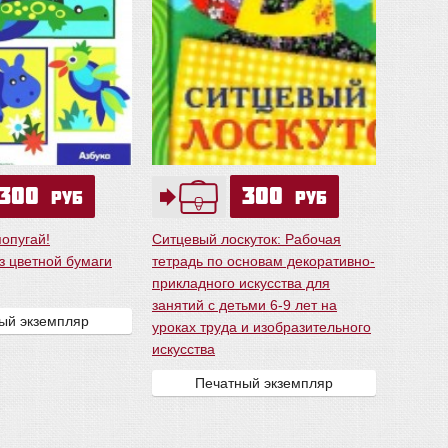
300
300
руб
руб
опугай!
Ситцевый лоскуток: Рабочая
з цветной бумаги
тетрадь по основам декоративно-
прикладного искусства для
занятий с детьми 6-9 лет на
ый экземпляр
уроках труда и изобразительного
искусства
Печатный экземпляр