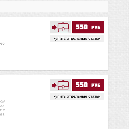
550
руб
купить отдельные статьи
ого
550
руб
купить отдельные статьи
вом
го,
к с
аза