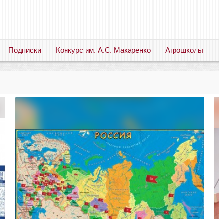
Подписки
Конкурс им. А.С. Макаренко
Агрошколы
Русский язык. Литература. Филология. Лингвистика. Методика преподавания. Учебные пособия