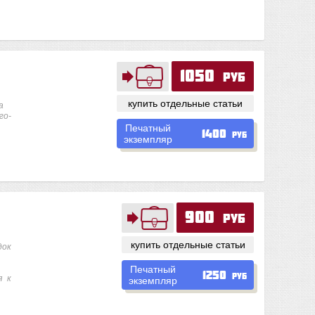
1050
руб
купить отдельные статьи
а
го-
Печатный
1400
руб
экземпляр
900
руб
купить отдельные статьи
док
Печатный
1250
руб
я к
экземпляр