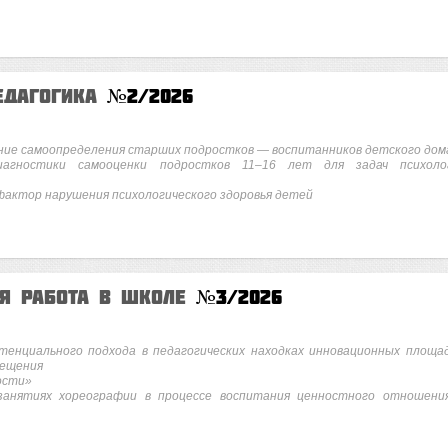
едагогика
№2/2026
ние самоопределения старших подростков — воспитанников детского дом
агностики самооценки подростков 11–16 лет для задач психоло
фактор нарушения психологического здоровья детей
ая работа в школе
№3/2026
тенциального подхода в педагогических находках инновационных площа
вещения
ости»
анятиях хореографии в процессе воспитания ценностного отношени