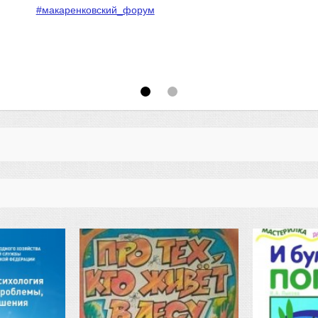
#макаренковский_форум