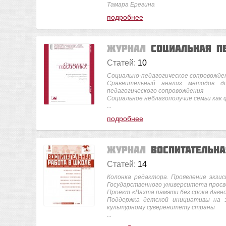
Тамара Ерегина
подробнее
Журнал
Социальная п
Статей:
10
Социально-педагогическое сопровожде
Сравнительный анализ методов ди
педагогического сопровождения
Социальное неблагополучие семьи как 
...
подробнее
Журнал
Воспитательн
Статей:
14
Колонка редактора. Проявление экзис
Государственного университета прос
Проект «Вахта памяти без срока давн
Поддержка детской инициативы на з
культурному суверенитету страны
...