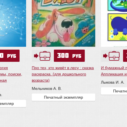
50
300
руб
руб
огия
Про тех, кто живёт в лесу : сказка
И бумажный п
мы, поиски,
раскраска. (для дошкольного
Аппликация и
вная
возраста)
Лыкова И. А.
Мельников А. В.
Печатн
в.
Печатный экземпляр
земпляр