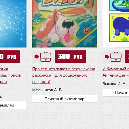
50
300
руб
руб
огия
Про тех, кто живёт в лесу : сказка
И бумажный п
мы, поиски,
раскраска. (для дошкольного
Аппликация и
вная
возраста)
Лыкова И. А.
Мельников А. В.
Печатн
в.
Печатный экземпляр
земпляр