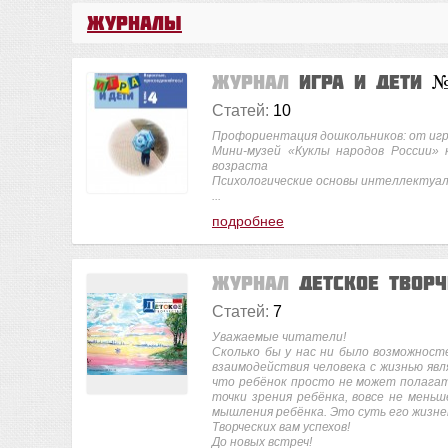
Журналы
Журнал
Игра и дети
№
Статей:
10
Профориентация дошкольников: от иг
Мини-музей «Куклы народов России»
возраста
Психологические основы интеллектуа
...
подробнее
Журнал
Детское твор
Статей:
7
Уважаемые читатели!
Сколько бы у нас ни было возможност
взаимодействия человека с жизнью явл
что ребёнок просто не может полагать
точки зрения ребёнка, вовсе не мень
мышления ребёнка. Это суть его жизн
Творческих вам успехов!
До новых встреч!