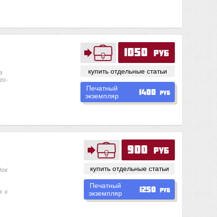
1050
руб
купить отдельные статьи
а
го-
Печатный
1400
руб
экземпляр
900
руб
купить отдельные статьи
док
Печатный
1250
руб
я к
экземпляр