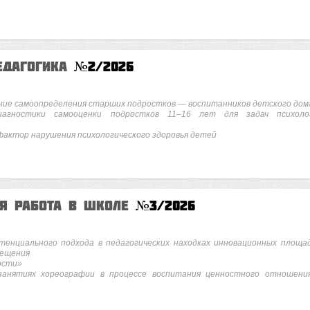
едагогика
№2/2026
ние самоопределения старших подростков — воспитанников детского дом
агностики самооценки подростков 11–16 лет для задач психоло
фактор нарушения психологического здоровья детей
ая работа в школе
№3/2026
тенциального подхода в педагогических находках инновационных площа
вещения
ости»
анятиях хореографии в процессе воспитания ценностного отношени