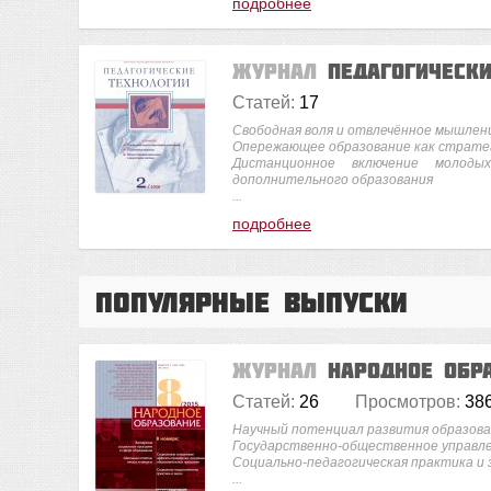
подробнее
Журнал
Педагогическ
Статей:
17
Свободная воля и отвлечённое мышлен
Опережающее образование как стратег
Дистанционное включение молод
дополнительного образования
...
подробнее
Популярные выпуски
Журнал
Народное обр
Статей:
26
Просмотров:
38
Научный потенциал развития образова
Государственно-общественное управле
Социально-педагогическая практика и 
...