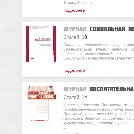
Тамара Ерегина
подробнее
Журнал
Социальная п
Статей:
10
Социально-педагогическое сопровожде
Сравнительный анализ методов ди
педагогического сопровождения
Социальное неблагополучие семьи как 
...
подробнее
Журнал
Воспитательн
Статей:
14
Колонка редактора. Проявление экзис
Государственного университета прос
Проект «Вахта памяти без срока давн
Поддержка детской инициативы на з
культурному суверенитету страны
...