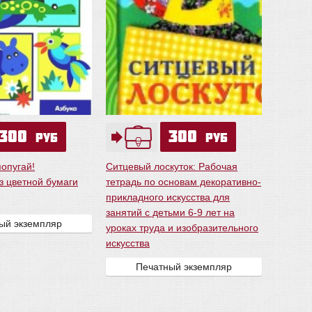
300
300
руб
руб
опугай!
Ситцевый лоскуток: Рабочая
з цветной бумаги
тетрадь по основам декоративно-
прикладного искусства для
занятий с детьми 6-9 лет на
ый экземпляр
уроках труда и изобразительного
искусства
Печатный экземпляр