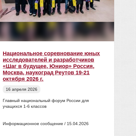
Национальное соревнование юных
Ито
исследователей и разработчиков
име
«Шаг в будущее, Юниор» Россия,
08
Москва, наукоград Реутов 19-21
октября 2026 г.
16 апреля 2026
Глав
«Про
Главный национальный форум России для
Доро
учащихся 1-6 классов
В РГ
Мака
Информационное сообщение / 15.04.2026
5-го