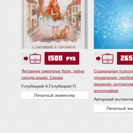
1500
26
руб
Янтарное ожерелье Кати: тайна
Социальная психол
города кошек. Сказка
управления: пробле
решения: коллекти
Голубицкий А.
Голубицкая П.
монография
Печатный экземпляр
Авторский коллекти
Печатный эк