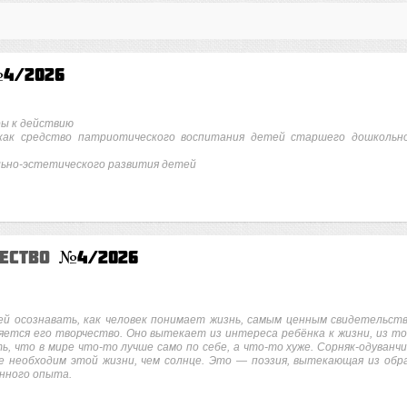
4/2026
ры к действию
 как средство патриотического воспитания детей старшего дошкольн
льно-эстетического развития детей
чество
№4/2026
ей осознавать, как человек понимает жизнь, самым ценным свидетельст
яется его творчество. Оно вытекает из интереса ребёнка к жизни, из то
, что в мире что-то лучше само по себе, а что-то хуже. Сорняк-одуванчи
ше необходим этой жизни, чем солнце. Это — поэзия, вытекающая из обр
енного опыта.