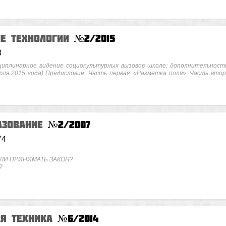
ие технологии
№2/2015
3
иплинарное видение социокультурных вызовов школе: дополнительност
юля 2015 года) Предисловие. Часть первая. «Разметка поля». Часть втор
азование
№2/2007
74
 ЛИ ПРИНИМАТЬ ЗАКОН?
?
ая техника
№6/2014