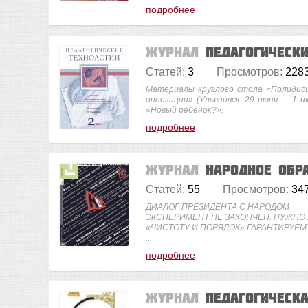
подробнее
Журнал
Педагогическ
Статей:
3
Просмотров:
228
Материалы круглого стола «Полидисц
оппозиции» (Ульяновск. 29 июня — 1 и
«Новый ребёнок?».
подробнее
Журнал
Народное обр
Статей:
55
Просмотров:
34
ДИАЛОГ ПРЕЗИДЕНТА С НАРОДОМ
ЭКСПЕРИМЕНТ НЕ ЗАКОНЧЕН. НУЖНО
«ЧИСТОТУ И ПОРЯДОК» ГАРАНТИРУЕМ
...
подробнее
Журнал
Педагогическ