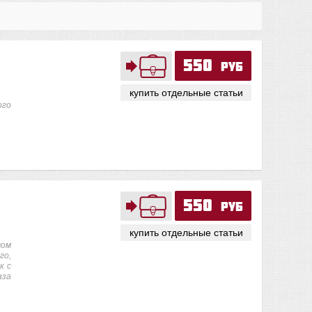
550
руб
купить отдельные статьи
ого
550
руб
купить отдельные статьи
вом
го,
к с
аза