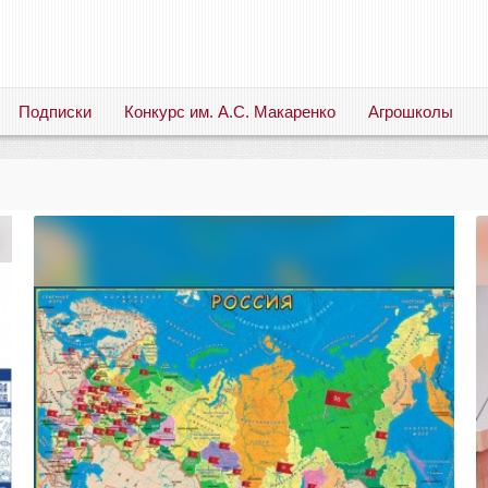
Подписки
Конкурс им. А.С. Макаренко
Агрошколы
Русский язык. Литература. Филология. Лингвистика. Методика преподавания. Учебные пособия