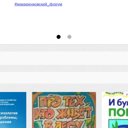
#макаренковский_форум