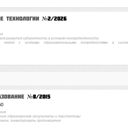
ие технологии
№2/2026
ие
ия развития субъектности в условиях неопределённости
ых людей с особыми образовательными потребностями в сист
азование
№8/2015
60
ния
ние образованием: результаты и перспективы
закон: ликвидировать противоречия