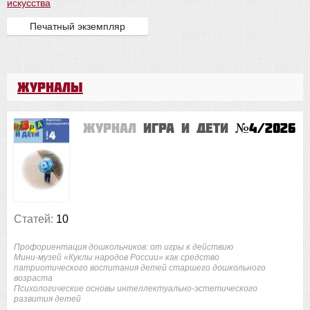
искусства
Печатный экземпляр
Журналы
Журнал
Игра и дети
№4/2026
Статей:
10
Профориентация дошкольников: от игры к действию
Мини-музей «Куклы народов России» как средство
патриотического воспитания детей старшего дошкольного
возраста
Психологические основы интеллектуально-эстетического
развития детей
...