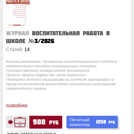
Журнал
Воспитательная работа в
школе
№3/2026
Статей:
14
Колонка редактора. Проявление экзистенциального подхода в
педагогических находках инновационных площадок
Государственного университета просвещения
Проект «Вахта памяти без срока давности»
Поддержка детской инициативы на занятиях хореографии в
процессе воспитания ценностного отношения к культурному
суверенитету страны
...
подробнее
Печатный
900
1250
руб
руб
экземпляр
купить отдельные статьи