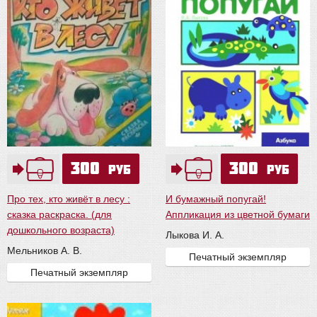
300
300
руб
руб
Про тех, кто живёт в лесу :
И бумажный попугай!
сказка раскраска. (для
Аппликация из цветной бумаги
дошкольного возраста)
Лыкова И. А.
Мельников А. В.
Печатный экземпляр
Печатный экземпляр